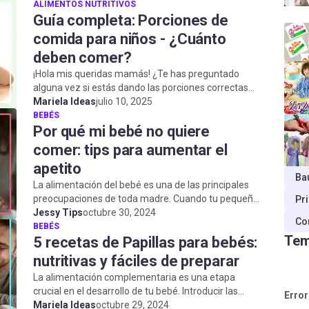
ALIMENTOS NUTRITIVOS
Guía completa: Porciones de
comida para niños - ¿Cuánto
deben comer?
¡Hola mis queridas mamás! ¿Te has preguntado
alguna vez si estás dando las porciones correctas
Mariela Ideas
de comida a tus hijos? Esta es una de ...
julio 10, 2025
BEBÉS
Por qué mi bebé no quiere
comer: tips para aumentar el
apetito
Ba
La alimentación del bebé es una de las principales
preocupaciones de toda madre. Cuando tu pequeño
Pr
rechaza la comida, es importante mante...
Jessy Tips
octubre 30, 2024
Co
BEBÉS
Tem
5 recetas de Papillas para bebés:
nutritivas y fáciles de preparar
La alimentación complementaria es una etapa
crucial en el desarrollo de tu bebé. Introducir las
Error
primeras papillas caseras no solo fortale...
Mariela Ideas
octubre 29, 2024