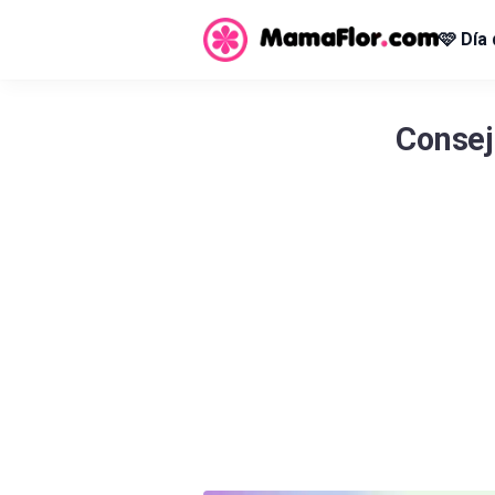
🩷 Día
Consej