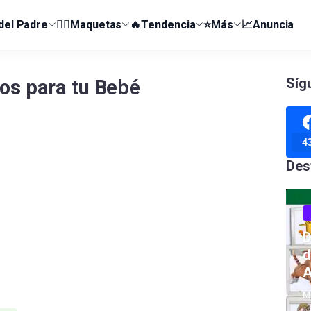
 del Padre
👰‍♀️Maquetas
🔥Tendencia
⭐Más
📈Anuncia
Síg
os para tu Bebé
4
Des
D
d
A
M