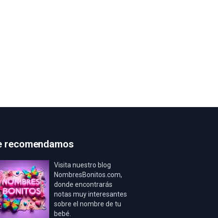
e recomendamos
Visita nuestro blog
NombresBonitos.com,
donde encontrarás
notas muy interesantes
sobre el nombre de tu
bebé.