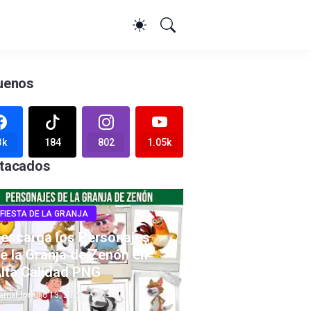
uenos
3k
184
802
1.05k
tacados
FIESTA DE LA GRANJA
escarga los Personajes
e la Granja de Zenón en
lta Calidad PNG
amaFlor
julio 13, 2025