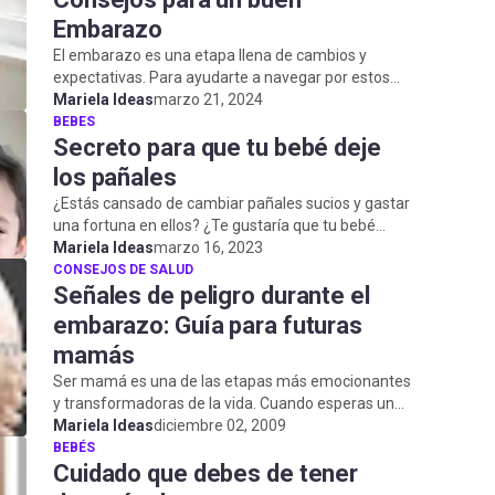
Embarazo
El embarazo es una etapa llena de cambios y
expectativas. Para ayudarte a navegar por estos
meses tan especiales, hemos recopilado una serie...
Mariela Ideas
marzo 21, 2024
BEBES
Secreto para que tu bebé deje
los pañales
¿Estás cansado de cambiar pañales sucios y gastar
una fortuna en ellos? ¿Te gustaría que tu bebé
aprendiera a usar el baño como un niño gr...
Mariela Ideas
marzo 16, 2023
CONSEJOS DE SALUD
Señales de peligro durante el
embarazo: Guía para futuras
mamás
Ser mamá es una de las etapas más emocionantes
y transformadoras de la vida. Cuando esperas un
bebé, cada día trae sentimientos nuevos, sueñ...
Mariela Ideas
diciembre 02, 2009
BEBÉS
Cuidado que debes de tener