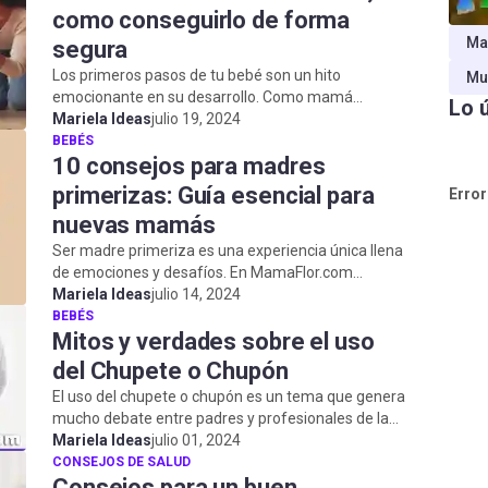
como conseguirlo de forma
Ma
segura
Los primeros pasos de tu bebé son un hito
Mu
emocionante en su desarrollo. Como mamá
Lo 
primeriza , es natural que estés ansiosa por ver a tu
Mariela Ideas
julio 19, 2024
...
BEBÉS
10 consejos para madres
primerizas: Guía esencial para
Error
nuevas mamás
Ser madre primeriza es una experiencia única llena
de emociones y desafíos. En MamaFlor.com
Mariela Ideas
julio 14, 2024
entendemos que la maternidad puede ser abruma...
BEBÉS
Mitos y verdades sobre el uso
del Chupete o Chupón
El uso del chupete o chupón es un tema que genera
mucho debate entre padres y profesionales de la
salud. En MamaFlor.com, queremos ayuda...
Mariela Ideas
julio 01, 2024
CONSEJOS DE SALUD
Consejos para un buen