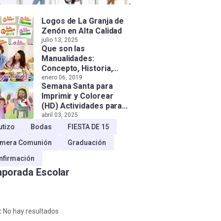
Logos de La Granja de
Zenón en Alta Calidad
julio 13, 2025
Que son las
Manualidades:
Concepto, Historia,
Tipos e Importancia
enero 06, 2019
Semana Santa para
Imprimir y Colorear
(HD) Actividades para
Niños!
abril 03, 2025
utizo
Bodas
FIESTA DE 15
imera Comunión
Graduación
nfirmación
porada Escolar
:
No hay resultados