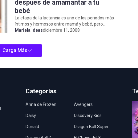
después de amamantar a tu
bebé
La etapa de la lactancia es uno de los periodos más
íntimos y hermosos entre mamá y bebé, pero
también requiere de cuidados especiales que ...
Mariela Ideas
diciembre 11, 2008
Carga Más
Categorías
T
a
Anna de Frozen
Avengers
s
Daisy
Discovery Kids
Donald
Dragon Ball Super
Dragon Ball Z
El Chavo del 8