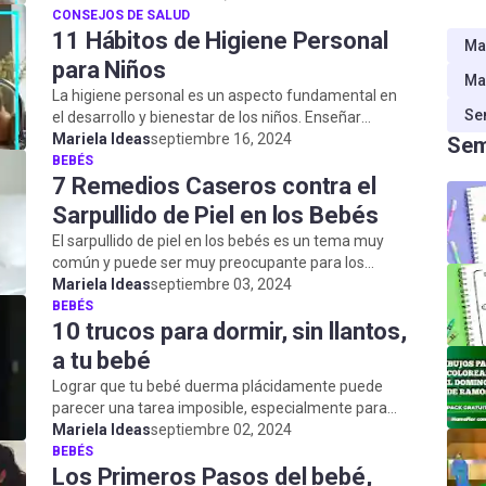
CONSEJOS DE SALUD
11 Hábitos de Higiene Personal
Ma
para Niños
Ma
La higiene personal es un aspecto fundamental en
Se
el desarrollo y bienestar de los niños. Enseñar
Mariela Ideas
septiembre 16, 2024
buenos hábitos de higiene desde tempran...
Sem
BEBÉS
7 Remedios Caseros contra el
Sarpullido de Piel en los Bebés
El sarpullido de piel en los bebés es un tema muy
común y puede ser muy preocupante para los
padres. Sin embargo, antes de recurrir a reme...
Mariela Ideas
septiembre 03, 2024
BEBÉS
10 trucos para dormir, sin llantos,
a tu bebé
Lograr que tu bebé duerma plácidamente puede
parecer una tarea imposible, especialmente para
padres primerizos. En MamaFlor.com entendemo...
Mariela Ideas
septiembre 02, 2024
BEBÉS
Los Primeros Pasos del bebé,