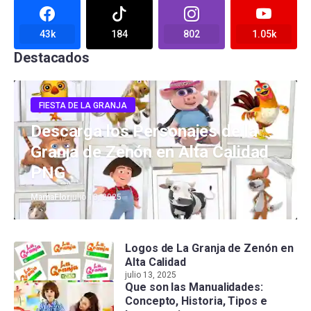
43k
184
802
1.05k
Destacados
FIESTA DE LA GRANJA
Descarga los Personajes de la
Granja de Zenón en Alta Calidad
PNG
MamaFlor
julio 13, 2025
Logos de La Granja de Zenón en
Alta Calidad
julio 13, 2025
Que son las Manualidades:
Concepto, Historia, Tipos e