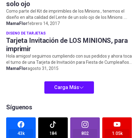
solo ojo
Como parte del Kit de imprimibles de los Minions , tenemos el
diseño en alta calidad del Lente de un solo ojo de los Minions .
Recuerda usa...
MamaFlor
febrero 14, 2017
DISENO DE TARJETAS
Tarjeta Invitación de LOS MINIONS, para
imprimir
Hola amigos! seguimos cumpliendo con sus pedidos y ahora toca
el turno de una Tarjeta de Invitación para Fiesta de Cumpleaños
de los Mini...
MamaFlor
agosto 31, 2015
Carga Más
Síguenos
43k
184
802
1.05k