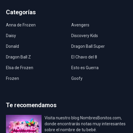
Categorías
Anna de Frozen
Avengers
Daisy
Discovery Kids
Donald
Dragon Ball Super
Dragon Ball Z
El Chavo del 8
Elsa de Frozen
Esto es Guerra
Frozen
Goofy
Harley Quinn
Hawaii
Hombre Araña
Jurassic World
Te recomendamos
La Casa de Papel
LadyBug
Visita nuestro blog NombresBonitos.com,
Los Minions
Los Vengadores
donde encontrarás notas muy interesantes
sobre el nombre de tu bebé.
Mario Bros
Mi Villano Favorito