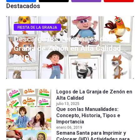
Destacados
FIESTA DE LA GRANJA
Descarga los Personajes de la
Granja de Zenón en Alta Calidad
PNG
MamaFlor
julio 13, 2025
Logos de La Granja de Zenón en
Alta Calidad
julio 13, 2025
Que son las Manualidades:
Concepto, Historia, Tipos e
Importancia
enero 06, 2019
Semana Santa para Imprimir y
Colorear (HD) Actividades para