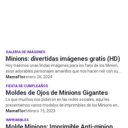
GALERÍA DE IMÁGENES
Minions: divertidas imágenes gratis (HD)
Hoy traemos unas lindas imágenes para los fans de los Minion,
esos adorables personajes amarillos que nos hacen reír con sus
ocurrencias. ...
MamaFlor
enero 26, 2024
FIESTA DE CUMPLEAÑOS
Moldes de Ojos de Minions Gigantes
Lo que muchos nos pidieron en las redes sociales, aquí les
presentamos varios modelos de imprimibles de los Minions en
MamaFlor
febrero 15, 2023
Alta Resolución . ...
IMPRIMIBLES
Molde Minions: Imprimible Anti-minion