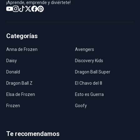
¡Aprende, emprende y diviértete!
Categorías
Anna de Frozen
Avengers
Daisy
Discovery Kids
Donald
Dragon Ball Super
Dragon Ball Z
El Chavo del 8
Elsa de Frozen
Esto es Guerra
Frozen
Goofy
Harley Quinn
Hawaii
Hombre Araña
Jurassic World
Te recomendamos
La Casa de Papel
LadyBug