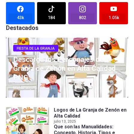
43k
184
802
1.05k
Destacados
FIESTA DE LA GRANJA
Descarga los Personajes de la
Granja de Zenón en Alta Calidad
PNG
MamaFlor
julio 13, 2025
Logos de La Granja de Zenón en
Alta Calidad
julio 13, 2025
Que son las Manualidades:
Concepto, Historia, Tipos e