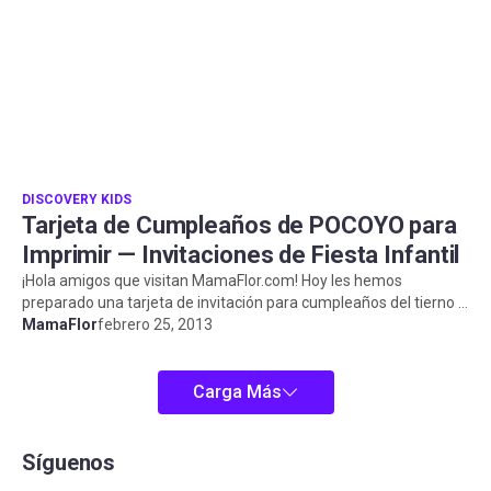
DISCOVERY KIDS
Tarjeta de Cumpleaños de POCOYO para
Imprimir — Invitaciones de Fiesta Infantil
¡Hola amigos que visitan MamaFlor.com! Hoy les hemos
preparado una tarjeta de invitación para cumpleaños del tierno y
siempre querido “ P...
MamaFlor
febrero 25, 2013
Carga Más
Síguenos