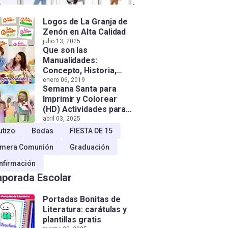
Logos de La Granja de
Zenón en Alta Calidad
julio 13, 2025
Que son las
Manualidades:
Concepto, Historia,
Tipos e Importancia
enero 06, 2019
Semana Santa para
Imprimir y Colorear
(HD) Actividades para
Niños!
abril 03, 2025
utizo
Bodas
FIESTA DE 15
imera Comunión
Graduación
nfirmación
porada Escolar
Portadas Bonitas de
Literatura: carátulas y
plantillas gratis