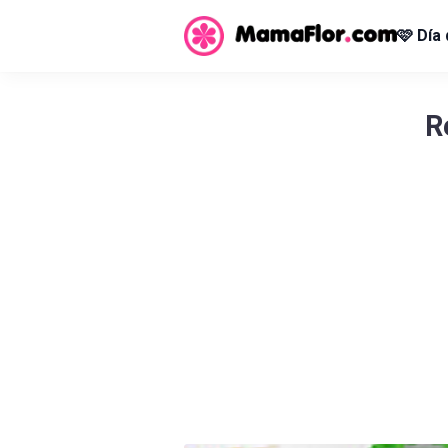
🩷 Día
R