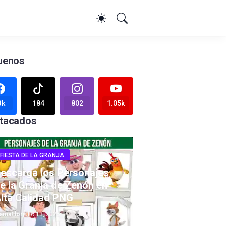
uenos
3k
184
802
1.05k
tacados
FIESTA DE LA GRANJA
escarga los Personajes
e la Granja de Zenón en
lta Calidad PNG
amaFlor
julio 13, 2025