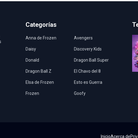
Categorías
T
a
Anna de Frozen
Avengers
s
Daisy
Discovery Kids
Donald
Dragon Ball Super
Dragon Ball Z
El Chavo del 8
Elsa de Frozen
Esto es Guerra
Frozen
Goofy
Harley Quinn
Hawaii
Hombre Araña
Jurassic World
La Casa de Papel
LadyBug
Inicio
Acerca de
Pri
Los Minions
Los Vengadores