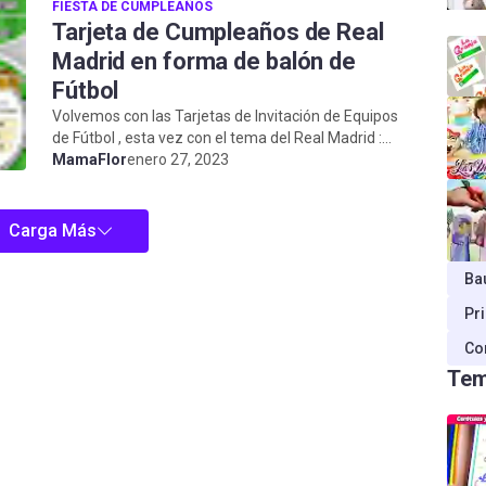
FIESTA DE CUMPLEAÑOS
Tarjeta de Cumpleaños de Real
Madrid en forma de balón de
Fútbol
Volvemos con las Tarjetas de Invitación de Equipos
de Fútbol , esta vez con el tema del Real Madrid :
uno de los clubes deportivos más impo...
MamaFlor
enero 27, 2023
Carga Más
Ba
Pr
Co
Tem