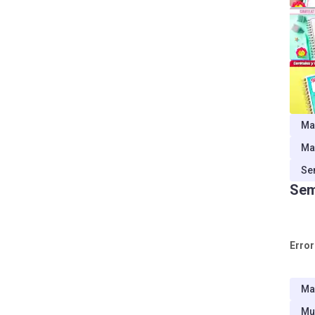
Ma
Ma
Se
Sem
Error
Ma
Mu