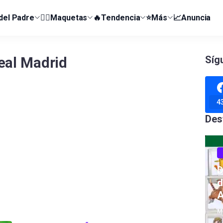
 del Padre
👰‍♀️Maquetas
🔥Tendencia
⭐Más
📈Anuncia
Síg
eal Madrid
4
Des
D
d
A
M