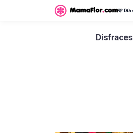
🩷 Día
Disfraces