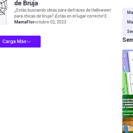
de Bruja
¿Estás buscando ideas para disfraces de Halloween
Ma
para chicas de bruja? ¡Estás en el lugar correcto! En
este post te voy a mostrar algunas...
MamaFlor
octubre 02, 2023
Ma
Se
Sem
Carga Más