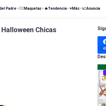
 del Padre
👰‍♀️Maquetas
🔥Tendencia
⭐Más
📈Anuncia
Síg
 Halloween Chicas
4
Des
D
d
A
M