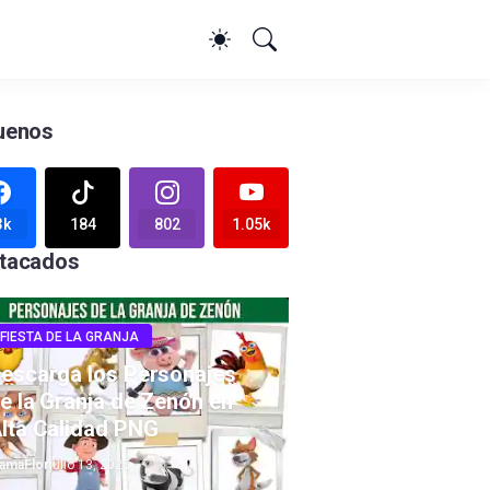
uenos
3k
184
802
1.05k
tacados
FIESTA DE LA GRANJA
escarga los Personajes
e la Granja de Zenón en
lta Calidad PNG
amaFlor
julio 13, 2025