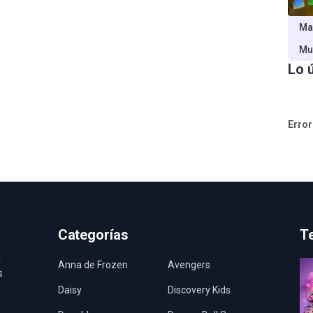
Ma
Mu
Lo 
Error
Categorías
T
a
Anna de Frozen
Avengers
s
Daisy
Discovery Kids