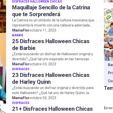
DISFRACES HALLOWEEN CHICAS
Maquillaje Sencillo de la Catrina
que te Sorprenderá
La Catrina es un símbolo de la cultura mexicana que
representa la muerte con una calavera adornada
con flores, sombreros y otros elementos...
MamaFlor
octubre 11, 2023
BARBIE
25 Disfraces Halloween Chicas
de Barbie
¿Estás buscando un disfraz de Halloween original y
divertido? ¿Qué tal uno inspirado en las famosas
muñecas Barbie? En este post te mostra...
MamaFlor
octubre 03, 2023
Ba
DISFRACES
Pr
23 Disfraces Halloween Chicas
de Harley Quinn
Co
Tem
¿Estás buscando un disfraz original y divertido para
este Halloween? ¿Qué tal uno de Harley Quinn, la
famosa villana de DC Comics que ha c...
MamaFlor
octubre 02, 2023
DISFRACES
21+ Disfraces Halloween Chicas
Error