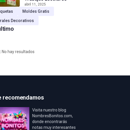
abril 11, 2025
quetas
Moldes Gratis
rales Decorativos
último
:
No hay resultados
e recomendamos
Visita nuestro blog
NombresBonitos.com,
donde encontrarás
notas muy interesantes