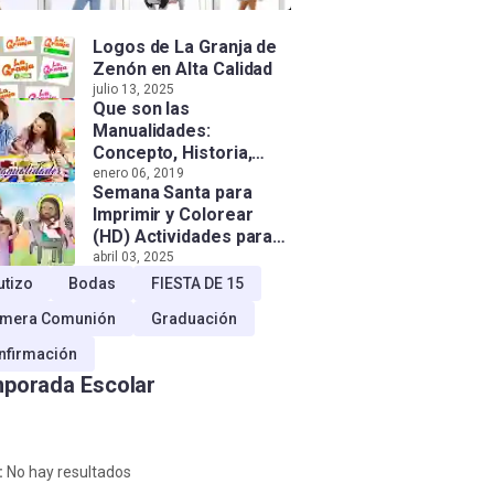
Logos de La Granja de
Zenón en Alta Calidad
julio 13, 2025
Que son las
Manualidades:
Concepto, Historia,
Tipos e Importancia
enero 06, 2019
Semana Santa para
Imprimir y Colorear
(HD) Actividades para
Niños!
abril 03, 2025
utizo
Bodas
FIESTA DE 15
imera Comunión
Graduación
nfirmación
porada Escolar
:
No hay resultados