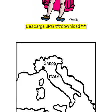
Descarga JPG ##download##
[
]