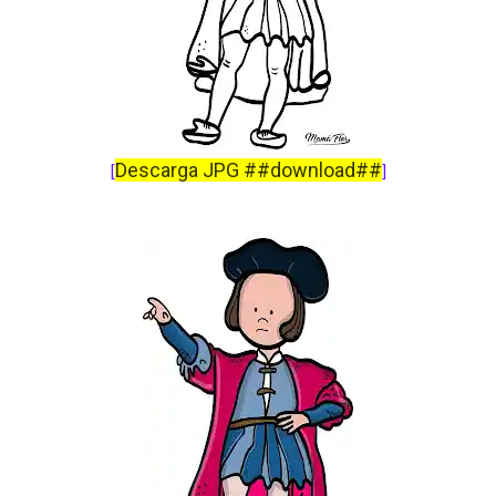
Descarga JPG ##download##
[
]