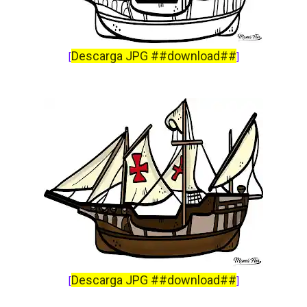
Descarga JPG ##download##
[
]
Descarga JPG ##download##
[
]