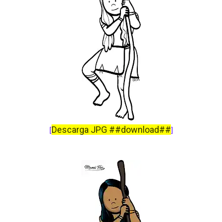
Descarga JPG ##download##
[
]