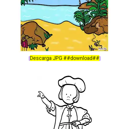
Descarga JPG ##download##
[
]