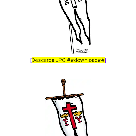
Descarga JPG ##download##
[
]