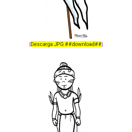
Descarga JPG ##download##
[
]