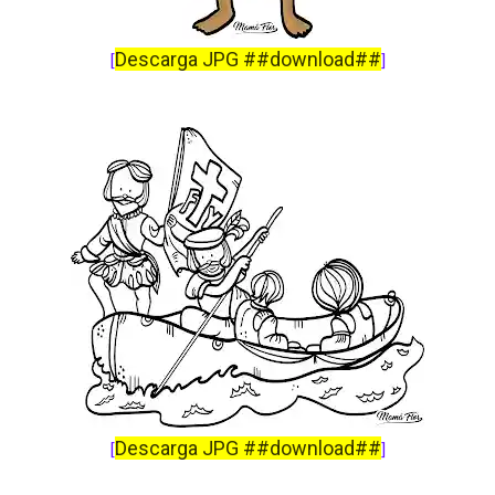
Descarga JPG ##download##
[
]
Descarga JPG ##download##
[
]