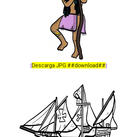
Descarga JPG ##download##
[
]