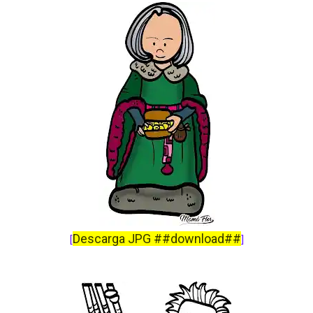
Descarga JPG ##download##
[
]