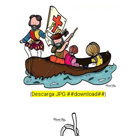
Descarga JPG ##download##
[
]