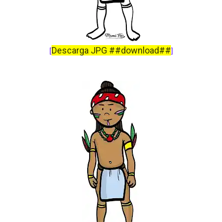
Descarga JPG ##download##
[
]