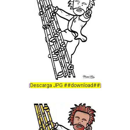
Descarga JPG ##download##
[
]