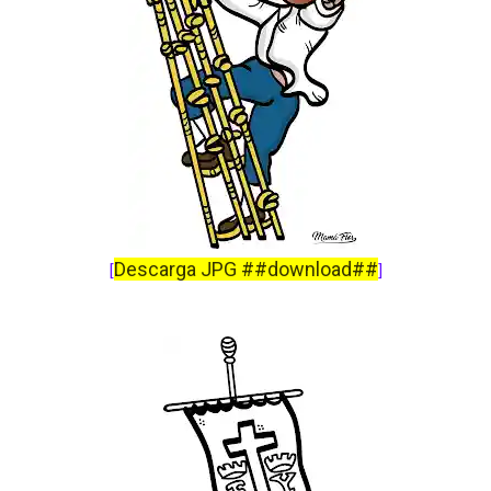
Descarga JPG ##download##
[
]