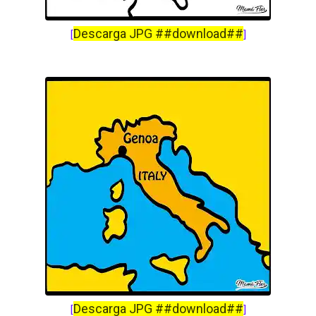
Descarga JPG ##download##
[
]
Descarga JPG ##download##
[
]