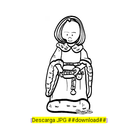
Descarga JPG ##download##
[
]