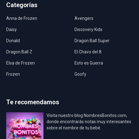
Categorías
Anna de Frozen
Avengers
Daisy
Discovery Kids
Donald
Dragon Ball Super
Dragon Ball Z
El Chavo del 8
Elsa de Frozen
Esto es Guerra
Frozen
Goofy
Harley Quinn
Hawaii
Hombre Araña
Jurassic World
Te recomendamos
La Casa de Papel
LadyBug
Visita nuestro blog NombresBonitos.com,
Los Minions
Los Vengadores
donde encontrarás notas muy interesantes
sobre el nombre de tu bebé.
Mario Bros
Mi Villano Favorito