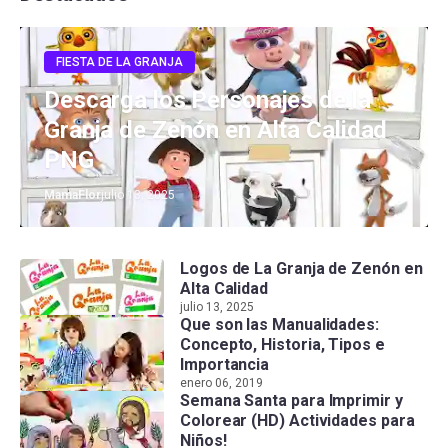
FIESTA DE LA GRANJA
Descarga los Personajes de la
Granja de Zenón en Alta Calidad
PNG
MamaFlor
julio 13, 2025
Logos de La Granja de Zenón en
Alta Calidad
julio 13, 2025
Que son las Manualidades:
Concepto, Historia, Tipos e
Importancia
enero 06, 2019
Semana Santa para Imprimir y
Colorear (HD) Actividades para
Niños!