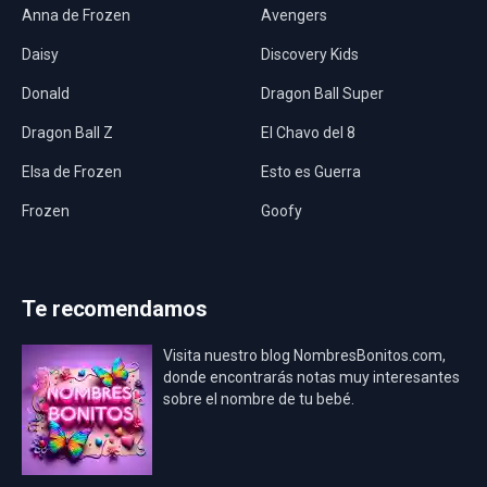
Anna de Frozen
Avengers
Daisy
Discovery Kids
Donald
Dragon Ball Super
Dragon Ball Z
El Chavo del 8
Elsa de Frozen
Esto es Guerra
Frozen
Goofy
Harley Quinn
Hawaii
Hombre Araña
Jurassic World
Te recomendamos
La Casa de Papel
LadyBug
Visita nuestro blog NombresBonitos.com,
Los Minions
Los Vengadores
donde encontrarás notas muy interesantes
sobre el nombre de tu bebé.
Mario Bros
Mi Villano Favorito
Mickey Mouse
Mickey Mouse Rey
Osito Aviador
Oso Bebé