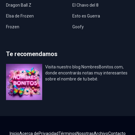
Dragon Ball Z
El Chavo del 8
Elsa de Frozen
Esto es Guerra
Frozen
Goofy
Harley Quinn
Hawaii
Hombre Araña
Jurassic World
Te recomendamos
La Casa de Papel
LadyBug
Visita nuestro blog NombresBonitos.com,
Los Minions
Los Vengadores
donde encontrarás notas muy interesantes
sobre el nombre de tu bebé.
Mario Bros
Mi Villano Favorito
Mickey Mouse
Mickey Mouse Rey
Osito Aviador
Oso Bebé
Oso Marinero
Oso Rey
Paw Patrol
Peppa Pig
Inicio
Acerca de
Privacidad
Términos
Nosotras
Archivo
Contacto