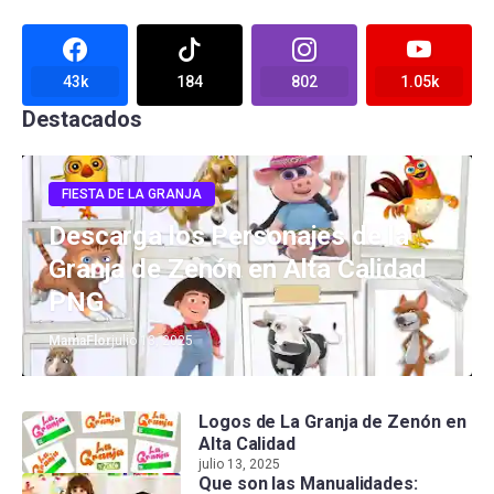
43k
184
802
1.05k
Destacados
FIESTA DE LA GRANJA
Descarga los Personajes de la
Granja de Zenón en Alta Calidad
PNG
MamaFlor
julio 13, 2025
Logos de La Granja de Zenón en
Alta Calidad
julio 13, 2025
Que son las Manualidades: