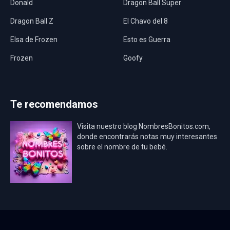
Donald
Dragon Ball Super
Dragon Ball Z
El Chavo del 8
Elsa de Frozen
Esto es Guerra
Frozen
Goofy
Harley Quinn
Hawaii
Hombre Araña
Jurassic World
Te recomendamos
La Casa de Papel
LadyBug
Visita nuestro blog NombresBonitos.com,
Los Minions
Los Vengadores
donde encontrarás notas muy interesantes
sobre el nombre de tu bebé.
Mario Bros
Mi Villano Favorito
Mickey Mouse
Mickey Mouse Rey
Osito Aviador
Oso Bebé
Oso Marinero
Oso Rey
Paw Patrol
Peppa Pig