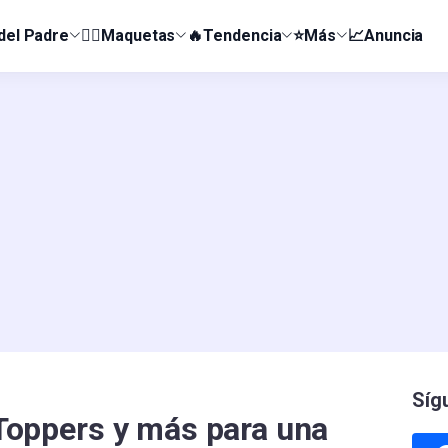
 del Padre
👰‍♀️Maquetas
🔥Tendencia
⭐Más
📈Anuncia
Síg
: Toppers y más para una