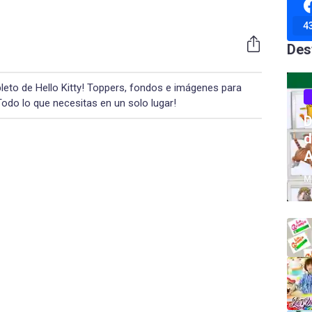
4
Des
eto de Hello Kitty! Toppers, fondos e imágenes para
¡Todo lo que necesitas en un solo lugar!
D
d
A
M