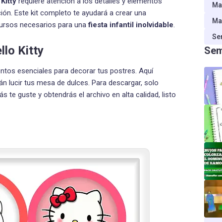
Kitty
requiere atención a los detalles y elementos
Ma
ción. Este kit completo te ayudará a crear una
Ma
ursos necesarios para una
fiesta infantil inolvidable
.
Se
lo Kitty
Sem
tos esenciales para decorar tus postres. Aquí
n lucir tus mesa de dulces. Para descargar, solo
s te guste y obtendrás el archivo en alta calidad, listo