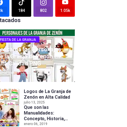
3k
184
802
1.05k
tacados
FIESTA DE LA GRANJA
escarga los Personajes
e la Granja de Zenón en
lta Calidad PNG
amaFlor
julio 13, 2025
Logos de La Granja de
Zenón en Alta Calidad
julio 13, 2025
Que son las
Manualidades:
Concepto, Historia,
Tipos e Importancia
enero 06, 2019