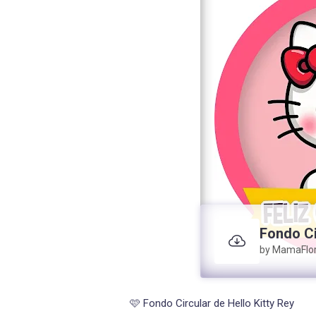
Fondo Ci
Kitty 1
by MamaFlo
🩷 Fondo Circular de Hello Kitty Rey