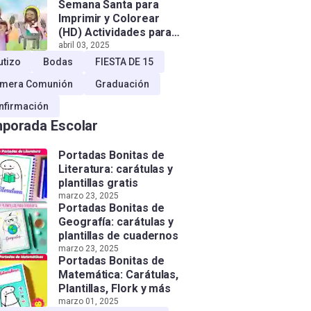
Semana Santa para
Imprimir y Colorear
(HD) Actividades para
Niños!
abril 03, 2025
utizo
Bodas
FIESTA DE 15
imera Comunión
Graduación
nfirmación
porada Escolar
Portadas Bonitas de
Literatura: carátulas y
plantillas gratis
marzo 23, 2025
Portadas Bonitas de
Geografía: carátulas y
plantillas de cuadernos
marzo 23, 2025
Portadas Bonitas de
Matemática: Carátulas,
Plantillas, Flork y más
marzo 01, 2025