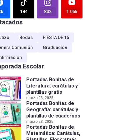
3k
184
802
1.05k
tacados
utizo
Bodas
FIESTA DE 15
imera Comunión
Graduación
nfirmación
porada Escolar
Portadas Bonitas de
Literatura: carátulas y
plantillas gratis
marzo 23, 2025
Portadas Bonitas de
Geografía: carátulas y
plantillas de cuadernos
marzo 23, 2025
Portadas Bonitas de
Matemática: Carátulas,
Plantillas, Flork y más