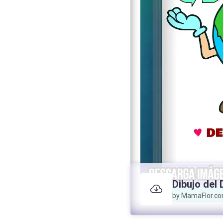
Dibujo del D
by MamaFlor.c