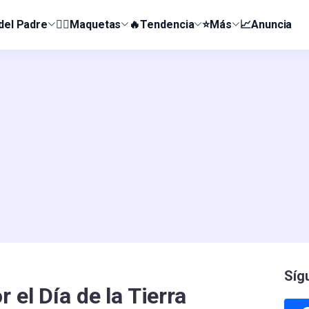
 del Padre
👰‍♀️Maquetas
🔥Tendencia
⭐Más
📈Anuncia
Síg
 el Día de la Tierra