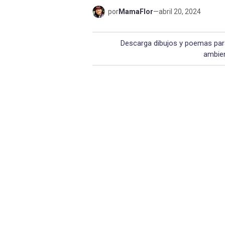
por
MamaFlor
—
abril 20, 2024
Descarga dibujos y poemas para
ambien