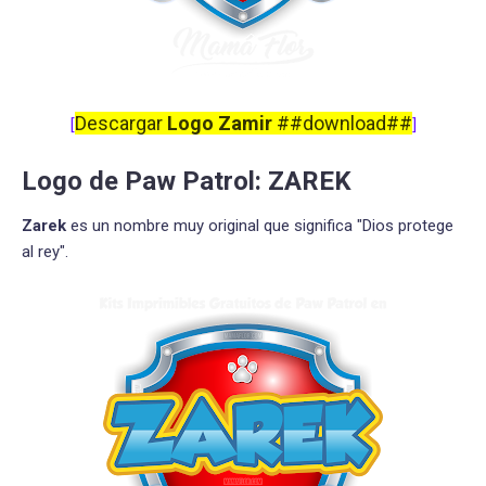
Descargar
Logo Zamir
##download##
[
]
Logo de Paw Patrol: ZAREK
Zarek
es un nombre muy original que significa "Dios protege
al rey".