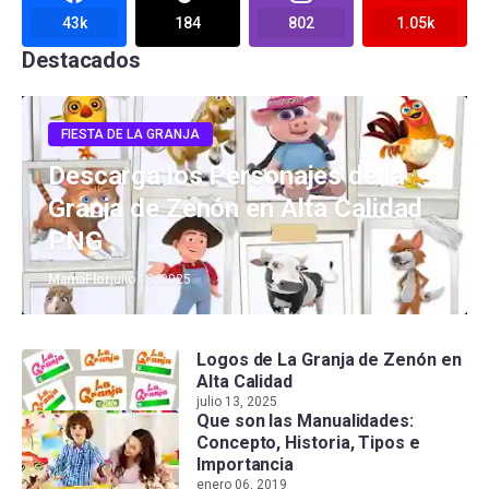
43k
184
802
1.05k
Destacados
FIESTA DE LA GRANJA
Descarga los Personajes de la
Granja de Zenón en Alta Calidad
PNG
MamaFlor
julio 13, 2025
Logos de La Granja de Zenón en
Alta Calidad
julio 13, 2025
Que son las Manualidades:
Concepto, Historia, Tipos e
Importancia
enero 06, 2019