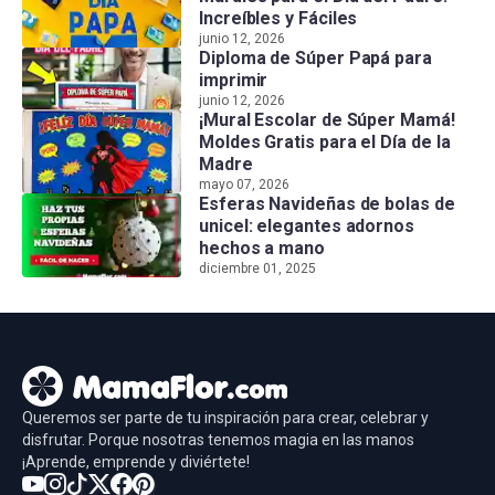
Increíbles y Fáciles
junio 12, 2026
Diploma de Súper Papá para
imprimir
junio 12, 2026
¡Mural Escolar de Súper Mamá!
Moldes Gratis para el Día de la
Madre
mayo 07, 2026
Esferas Navideñas de bolas de
unicel: elegantes adornos
hechos a mano
diciembre 01, 2025
Queremos ser parte de tu inspiración para crear, celebrar y
disfrutar. Porque nosotras tenemos magia en las manos
¡Aprende, emprende y diviértete!