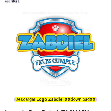
escritura.
Descargar
Logo Zabdiel
##download##
[
]