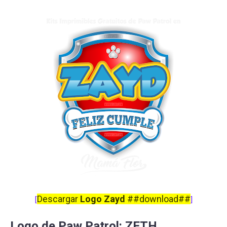
Descargar
Logo Zayd
##download##
[
]
Logo de Paw Patrol: ZETH