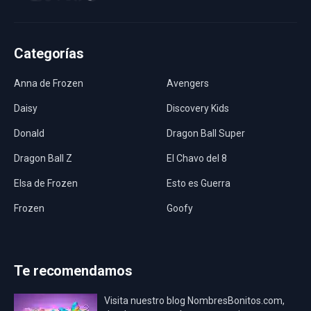
Categorías
Anna de Frozen
Avengers
Daisy
Discovery Kids
Donald
Dragon Ball Super
Dragon Ball Z
El Chavo del 8
Elsa de Frozen
Esto es Guerra
Frozen
Goofy
Harley Quinn
Hawaii
Hombre Araña
Jurassic World
Te recomendamos
La Casa de Papel
LadyBug
Visita nuestro blog NombresBonitos.com,
Los Minions
Los Vengadores