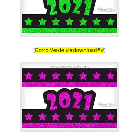
Gorro Verde ##download##
[
]