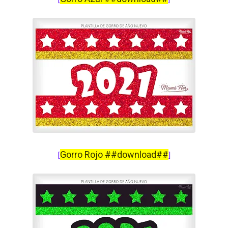
Gorro Rojo ##download##
[
]