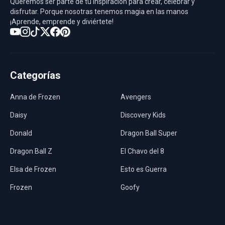
Queremos ser parte de tu inspiración para crear, celebrar y
disfrutar. Porque nosotras tenemos magia en las manos
¡Aprende, emprende y diviértete!
Categorías
Anna de Frozen
Avengers
Daisy
Discovery Kids
Donald
Dragon Ball Super
Dragon Ball Z
El Chavo del 8
Elsa de Frozen
Esto es Guerra
Frozen
Goofy
Harley Quinn
Hawaii
Hombre Araña
Jurassic World