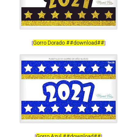
Gorro Dorado ##download##
[
]
Gorro Azul ##download##
[
]