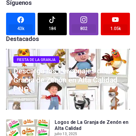
Síguenos
43k
184
802
1.05k
Destacados
FIESTA DE LA GRANJA
Descarga los Personajes de la
Granja de Zenón en Alta Calidad
PNG
MamaFlor
julio 13, 2025
Logos de La Granja de Zenón en
Alta Calidad
julio 13, 2025