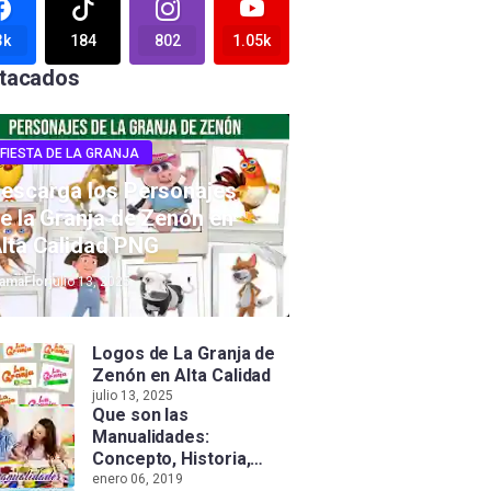
3k
184
802
1.05k
tacados
FIESTA DE LA GRANJA
escarga los Personajes
e la Granja de Zenón en
lta Calidad PNG
amaFlor
julio 13, 2025
Logos de La Granja de
Zenón en Alta Calidad
julio 13, 2025
Que son las
Manualidades:
Concepto, Historia,
Tipos e Importancia
enero 06, 2019