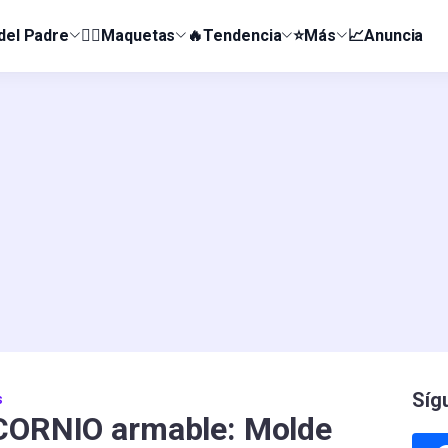
 del Padre
👰‍♀️Maquetas
🔥Tendencia
⭐Más
📈Anuncia
Síg
s
ICORNIO armable: Molde