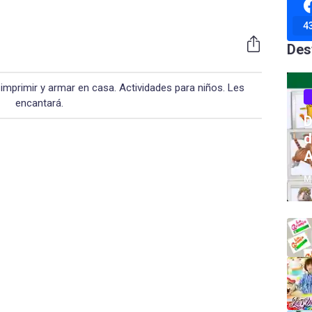
4
Des
imprimir y armar en casa. Actividades para niños. Les
encantará.
D
d
A
M