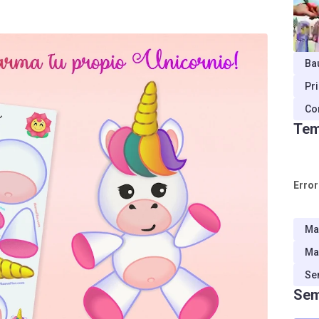
Ba
Pr
Co
Tem
Error
Ma
Ma
Se
Sem