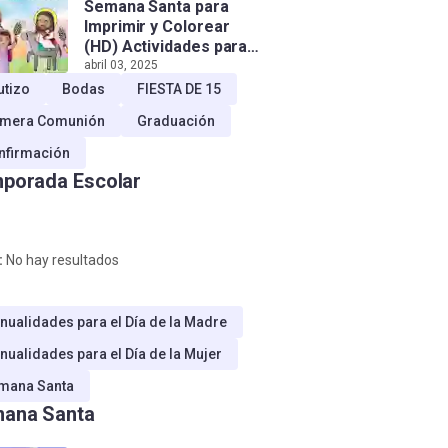
Semana Santa para
Imprimir y Colorear
(HD) Actividades para
Niños!
abril 03, 2025
utizo
Bodas
FIESTA DE 15
imera Comunión
Graduación
nfirmación
porada Escolar
:
No hay resultados
nualidades para el Día de la Madre
nualidades para el Día de la Mujer
mana Santa
ana Santa