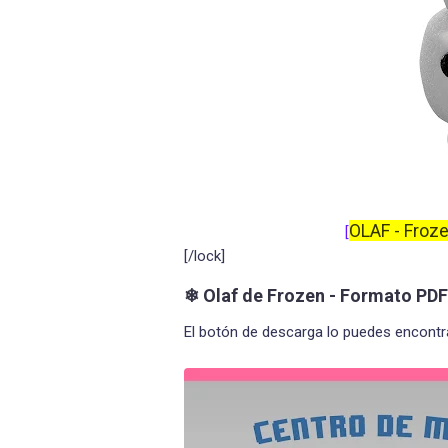
OLAF - Froz
[
[/lock]
❄ Olaf de Frozen - Formato PDF
El botón de descarga lo puedes encontrar