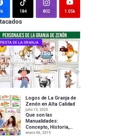
3k
184
802
1.05k
tacados
FIESTA DE LA GRANJA
escarga los Personajes
e la Granja de Zenón en
lta Calidad PNG
amaFlor
julio 13, 2025
Logos de La Granja de
Zenón en Alta Calidad
julio 13, 2025
Que son las
Manualidades:
Concepto, Historia,
Tipos e Importancia
enero 06, 2019