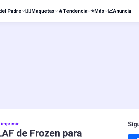
 del Padre
👰‍♀️Maquetas
🔥Tendencia
⭐Más
📈Anuncia
Síg
 imprimir
AF de Frozen para