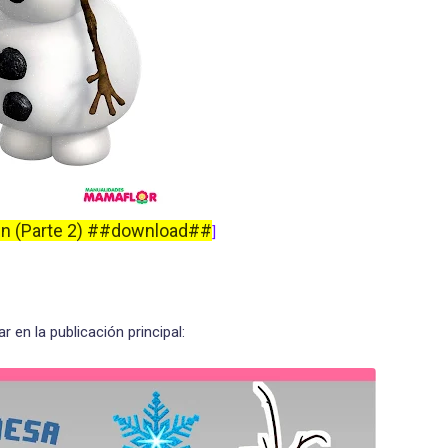
en (Parte 2) ##download##
]
 en la publicación principal: