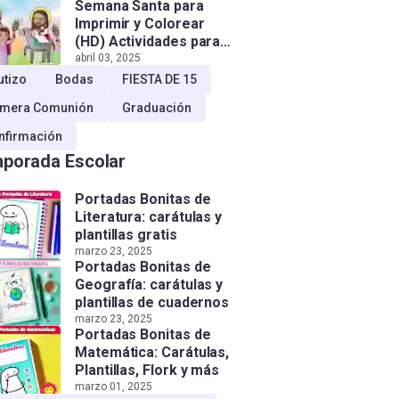
Semana Santa para
Imprimir y Colorear
(HD) Actividades para
Niños!
abril 03, 2025
utizo
Bodas
FIESTA DE 15
imera Comunión
Graduación
nfirmación
porada Escolar
Portadas Bonitas de
Literatura: carátulas y
plantillas gratis
marzo 23, 2025
Portadas Bonitas de
Geografía: carátulas y
plantillas de cuadernos
marzo 23, 2025
Portadas Bonitas de
Matemática: Carátulas,
Plantillas, Flork y más
marzo 01, 2025