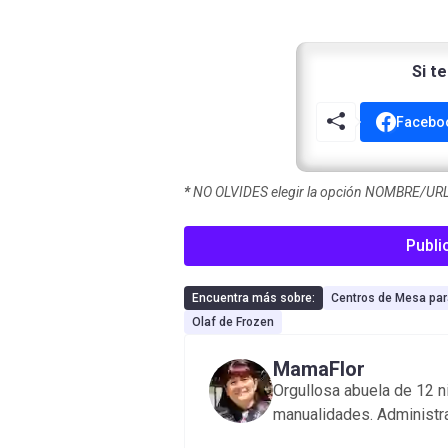
Si t
Facebo
*
NO OLVIDES elegir la opción NOMBRE/URL 
Publi
Encuentra más sobre:
Centros de Mesa par
Olaf de Frozen
MamaFlor
Orgullosa abuela de 12 n
manualidades. Administr