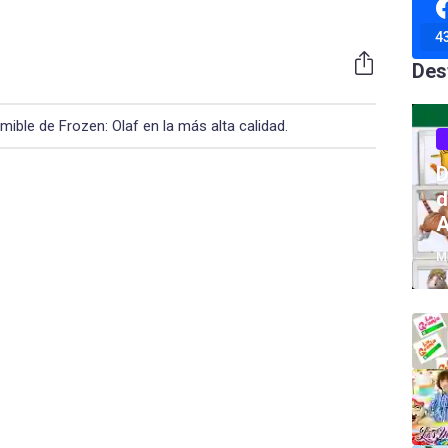
4
Des
mible de Frozen: Olaf en la más alta calidad.
D
d
A
M