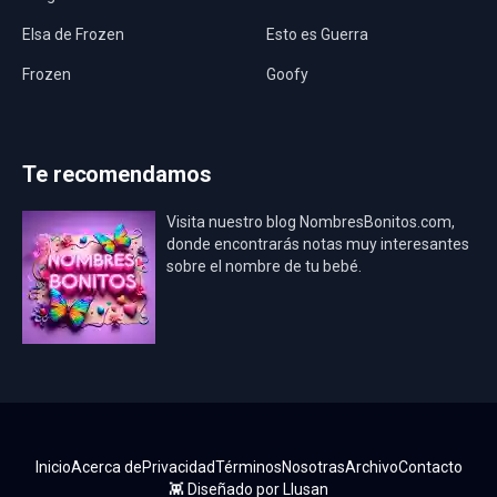
Elsa de Frozen
Esto es Guerra
Frozen
Goofy
Harley Quinn
Hawaii
Hombre Araña
Jurassic World
Te recomendamos
La Casa de Papel
LadyBug
Visita nuestro blog NombresBonitos.com,
Los Minions
Los Vengadores
donde encontrarás notas muy interesantes
sobre el nombre de tu bebé.
Mario Bros
Mi Villano Favorito
Mickey Mouse
Mickey Mouse Rey
Osito Aviador
Oso Bebé
Oso Marinero
Oso Rey
Paw Patrol
Peppa Pig
Inicio
Acerca de
Privacidad
Términos
Nosotras
Archivo
Contacto
Pokémon
Pokémon Go
👾 Diseñado por
Llusan