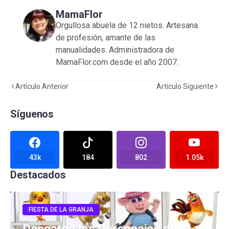
MamaFlor
Orgullosa abuela de 12 nietos. Artesana
de profesión, amante de las
manualidades. Administradora de
MamaFlor.com desde el año 2007.
Artículo Anterior
Artículo Siguiente
Síguenos
43k
184
802
1.05k
Destacados
FIESTA DE LA GRANJA
Descarga los Personajes de la