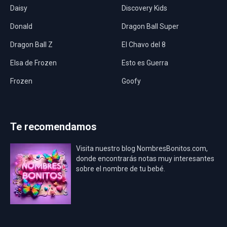
Daisy
Discovery Kids
Donald
Dragon Ball Super
Dragon Ball Z
El Chavo del 8
Elsa de Frozen
Esto es Guerra
Frozen
Goofy
Harley Quinn
Hawaii
Hombre Araña
Jurassic World
Te recomendamos
La Casa de Papel
LadyBug
Visita nuestro blog NombresBonitos.com,
Los Minions
Los Vengadores
donde encontrarás notas muy interesantes
sobre el nombre de tu bebé.
Mario Bros
Mi Villano Favorito
Mickey Mouse
Mickey Mouse Rey
Osito Aviador
Oso Bebé