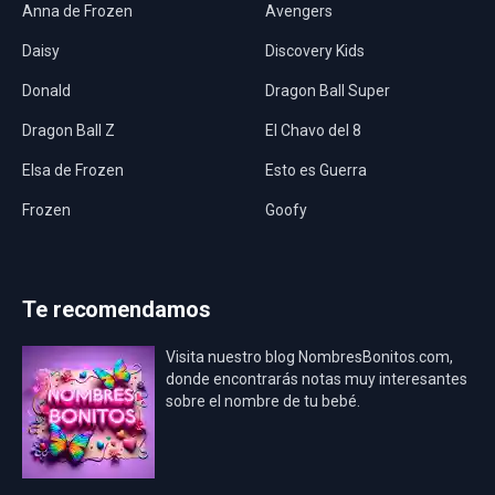
Anna de Frozen
Avengers
Daisy
Discovery Kids
Donald
Dragon Ball Super
Dragon Ball Z
El Chavo del 8
Elsa de Frozen
Esto es Guerra
Frozen
Goofy
Harley Quinn
Hawaii
Hombre Araña
Jurassic World
Te recomendamos
La Casa de Papel
LadyBug
Visita nuestro blog NombresBonitos.com,
Los Minions
Los Vengadores
donde encontrarás notas muy interesantes
sobre el nombre de tu bebé.
Mario Bros
Mi Villano Favorito
Mickey Mouse
Mickey Mouse Rey
Osito Aviador
Oso Bebé