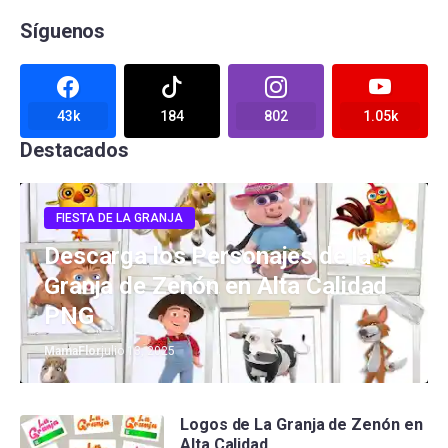
Síguenos
43k
184
802
1.05k
Destacados
FIESTA DE LA GRANJA
Descarga los Personajes de la
Granja de Zenón en Alta Calidad
PNG
MamaFlor
julio 13, 2025
Logos de La Granja de Zenón en
Alta Calidad