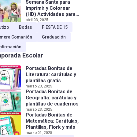
Semana Santa para
Imprimir y Colorear
(HD) Actividades para
Niños!
abril 03, 2025
utizo
Bodas
FIESTA DE 15
imera Comunión
Graduación
nfirmación
porada Escolar
Portadas Bonitas de
Literatura: carátulas y
plantillas gratis
marzo 23, 2025
Portadas Bonitas de
Geografía: carátulas y
plantillas de cuadernos
marzo 23, 2025
Portadas Bonitas de
Matemática: Carátulas,
Plantillas, Flork y más
marzo 01, 2025