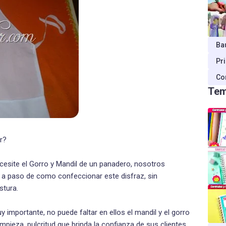
Ba
Pr
Co
Tem
r?
cesite el Gorro y Mandil de un panadero, nosotros
o a paso de como confeccionar este disfraz, sin
stura.
importante, no puede faltar en ellos el mandil y el gorro
impieza, pulcritud que brinda la confianza de sus clientes,