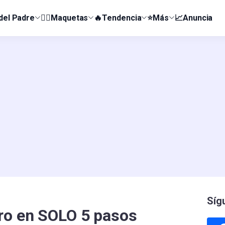
 del Padre
👰‍♀️Maquetas
🔥Tendencia
⭐Más
📈Anuncia
Síg
ro en SOLO 5 pasos