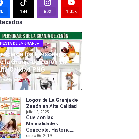
3k
184
802
1.05k
tacados
FIESTA DE LA GRANJA
escarga los Personajes
e la Granja de Zenón en
lta Calidad PNG
amaFlor
julio 13, 2025
Logos de La Granja de
Zenón en Alta Calidad
julio 13, 2025
Que son las
Manualidades:
Concepto, Historia,
Tipos e Importancia
enero 06, 2019