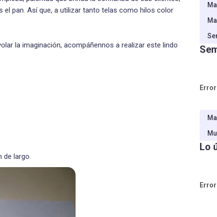
Ma
l pan. Así que, a utilizar tanto telas como hilos color
Ma
Se
olar la imaginación, acompáñennos a realizar este lindo
Sem
Error
Ma
Mu
Lo 
 de largo.
Error