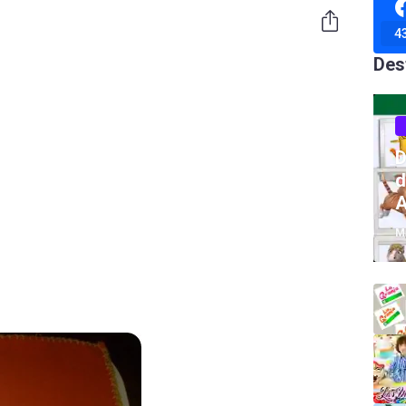
4
Des
D
d
A
M