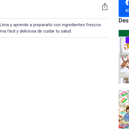
4
Des
 Lima y aprende a prepararlo con ingredientes frescos
ma fácil y deliciosa de cuidar tu salud.
D
d
A
M