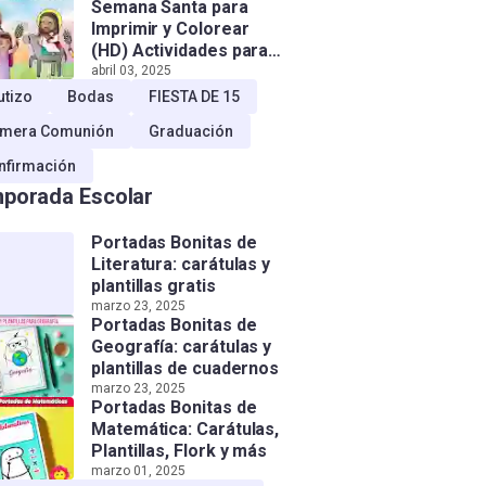
Semana Santa para
Imprimir y Colorear
(HD) Actividades para
Niños!
abril 03, 2025
utizo
Bodas
FIESTA DE 15
imera Comunión
Graduación
nfirmación
porada Escolar
Portadas Bonitas de
Literatura: carátulas y
plantillas gratis
marzo 23, 2025
Portadas Bonitas de
Geografía: carátulas y
plantillas de cuadernos
marzo 23, 2025
Portadas Bonitas de
Matemática: Carátulas,
Plantillas, Flork y más
marzo 01, 2025