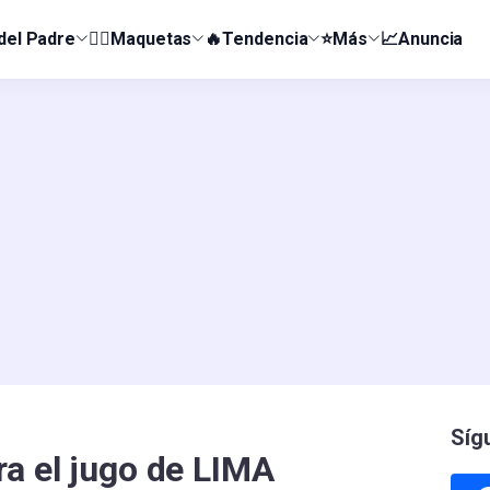
 del Padre
👰‍♀️Maquetas
🔥Tendencia
⭐Más
📈Anuncia
Síg
ra el jugo de LIMA