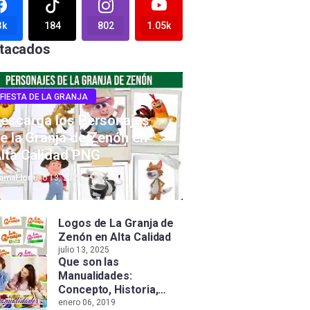
3k
184
802
1.05k
tacados
FIESTA DE LA GRANJA
escarga los Personajes
e la Granja de Zenón en
lta Calidad PNG
amaFlor
julio 13, 2025
Logos de La Granja de
Zenón en Alta Calidad
julio 13, 2025
Que son las
Manualidades:
Concepto, Historia,
Tipos e Importancia
enero 06, 2019