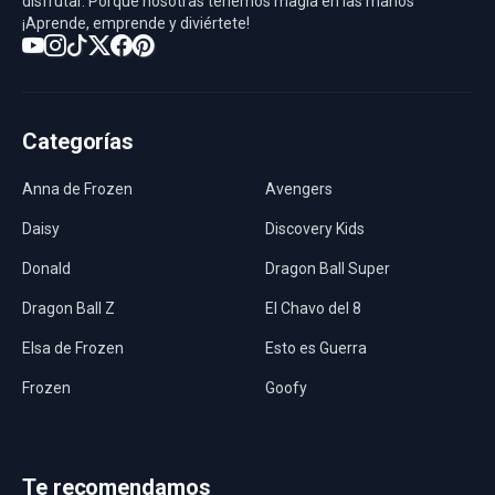
disfrutar. Porque nosotras tenemos magia en las manos
¡Aprende, emprende y diviértete!
Categorías
Anna de Frozen
Avengers
Daisy
Discovery Kids
Donald
Dragon Ball Super
Dragon Ball Z
El Chavo del 8
Elsa de Frozen
Esto es Guerra
Frozen
Goofy
Harley Quinn
Hawaii
Hombre Araña
Jurassic World
Te recomendamos