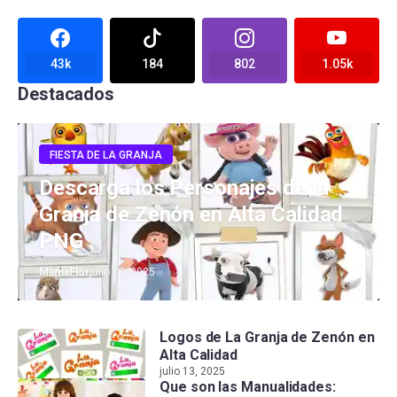
43k
184
802
1.05k
Destacados
FIESTA DE LA GRANJA
Descarga los Personajes de la
Granja de Zenón en Alta Calidad
PNG
MamaFlor
julio 13, 2025
Logos de La Granja de Zenón en
Alta Calidad
julio 13, 2025
Que son las Manualidades: