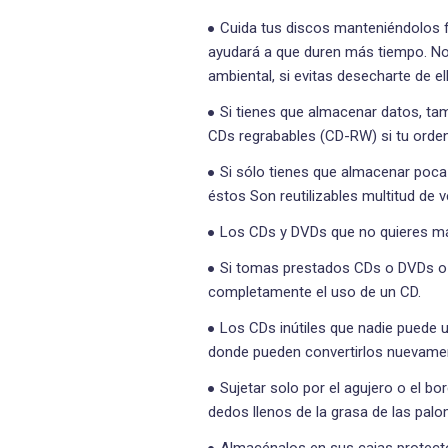
Cuida tus discos manteniéndolos fue
ayudará a que duren más tiempo. No 
ambiental, si evitas desecharte de el
Si tienes que almacenar datos, ta
CDs regrabables (CD-RW) si tu orde
Si sólo tienes que almacenar poca
éstos Son reutilizables multitud de 
Los CDs y DVDs que no quieres más
Si tomas prestados CDs o DVDs o b
completamente el uso de un CD.
Los CDs inútiles que nadie puede us
donde pueden convertirlos nuevamen
Sujetar solo por el agujero o el bor
dedos llenos de la grasa de las palo
Almacénalos en sus cajas protect