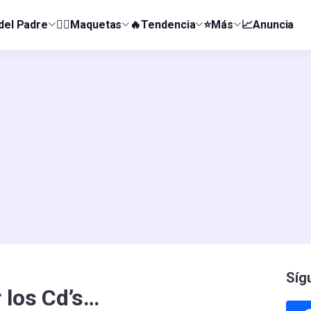
 del Padre
👰‍♀️Maquetas
🔥Tendencia
⭐Más
📈Anuncia
Síg
 los Cd’s…