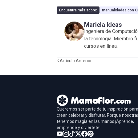
Encuentra más sobre:
manualidades con C
Mariela Ideas
Ingeniera de Computación
la tecnología. Miembro f
cursos en línea.
Artículo Anterior
Queremos ser parte de tu inspiración par
crear, celebrar y disfrutar. Porque nosotra
tenemos magia en las manos ¡Aprende,
emprende y diviértete!