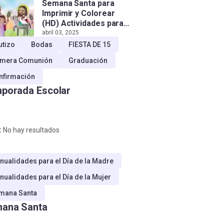
Semana Santa para
Imprimir y Colorear
(HD) Actividades para
Niños!
abril 03, 2025
utizo
Bodas
FIESTA DE 15
imera Comunión
Graduación
nfirmación
porada Escolar
:
No hay resultados
nualidades para el Día de la Madre
nualidades para el Día de la Mujer
mana Santa
ana Santa