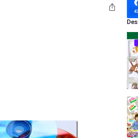
4
Des
D
d
A
M