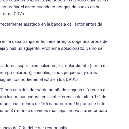
e no arañar el disco cuando lo pongas de nuevo en su
ctor de CD\'s.
rectamente ajustado en la bandeja del lector antes de
a en la capa tranparente, tiene arreglo, coge una broca de
a raja y haz un agujerito. Problema solucionado, ya no se
adores, superficies calientes, luz solar directa (cerca de
tiempo caluroso), animales, niños pequeños y otras
agneticos no tienen efecto en los DVD\'s
VD con un rotulador verde no añade ninguna diferencia de
son leidos basandose en la interferencia de pits a 1/4 de
 distancia de menos de 165 nanometros. Un poco de tinte
unos 3 millones de veces mas lejos no va a afectar para
manejo de CDs debe ser responsable.