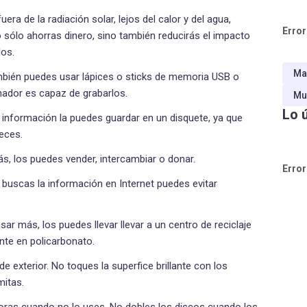
ra de la radiación solar, lejos del calor y del agua,
Error
sólo ahorras dinero, sino también reducirás el impacto
los.
Ma
mbién puedes usar lápices o sticks de memoria USB o
nador es capaz de grabarlos.
Mu
Lo 
 información la puedes guardar en un disquete, ya que
veces.
, los puedes vender, intercambiar o donar.
Error
uscas la información en Internet puedes evitar
ar más, los puedes llevar llevar a un centro de reciclaje
te en policarbonato.
de exterior. No toques la superfice brillante con los
mitas.
oras cuando no lo uses. No dobles los discos cuando los