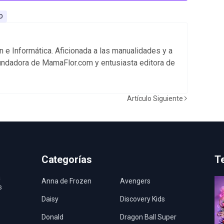
D
 e Informática. Aficionada a las manualidades y a
undadora de MamaFlor.com y entusiasta editora de
Artículo Siguiente
Categorías
T
a
Anna de Frozen
Avengers
s
Daisy
Discovery Kids
Donald
Dragon Ball Super