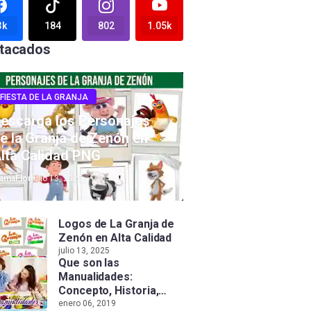
3k
184
802
1.05k
tacados
FIESTA DE LA GRANJA
escarga los Personajes
e la Granja de Zenón en
lta Calidad PNG
amaFlor
julio 13, 2025
Logos de La Granja de
Zenón en Alta Calidad
julio 13, 2025
Que son las
Manualidades:
Concepto, Historia,
Tipos e Importancia
enero 06, 2019