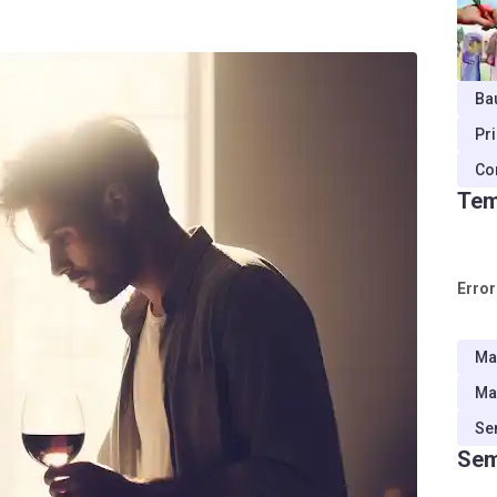
Ba
Pr
Co
Tem
Error
Ma
Ma
Se
Sem