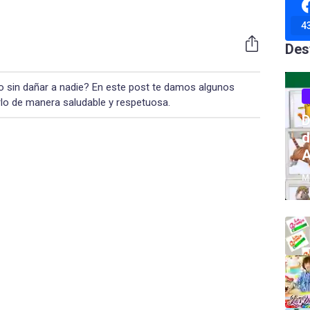
4
Des
o sin dañar a nadie? En este post te damos algunos
lo de manera saludable y respetuosa.
D
d
A
M