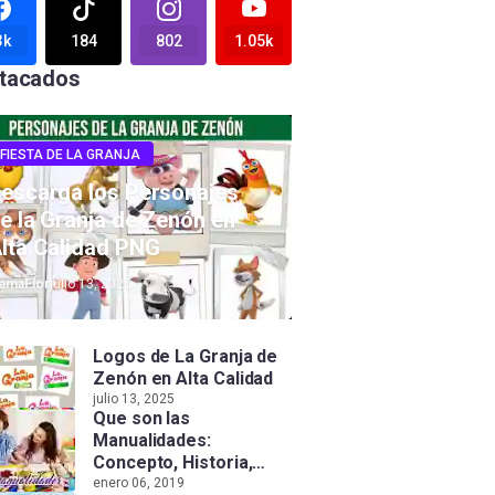
3k
184
802
1.05k
tacados
FIESTA DE LA GRANJA
escarga los Personajes
e la Granja de Zenón en
lta Calidad PNG
amaFlor
julio 13, 2025
Logos de La Granja de
Zenón en Alta Calidad
julio 13, 2025
Que son las
Manualidades:
Concepto, Historia,
Tipos e Importancia
enero 06, 2019