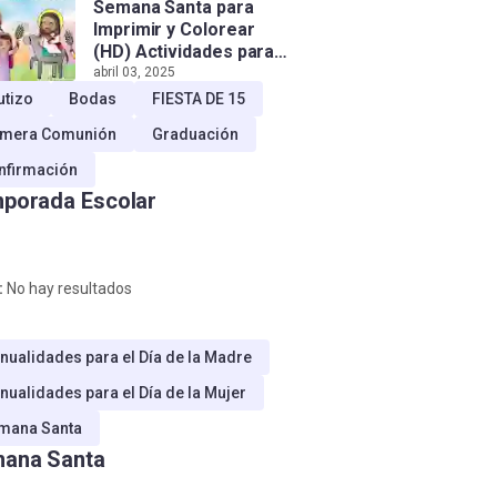
Semana Santa para
Imprimir y Colorear
(HD) Actividades para
Niños!
abril 03, 2025
utizo
Bodas
FIESTA DE 15
imera Comunión
Graduación
nfirmación
porada Escolar
:
No hay resultados
nualidades para el Día de la Madre
nualidades para el Día de la Mujer
mana Santa
ana Santa