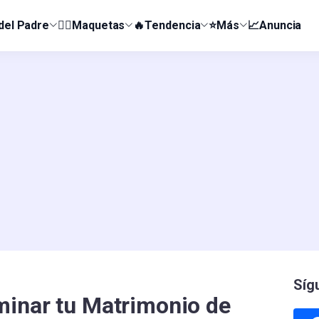
 del Padre
👰‍♀️Maquetas
🔥Tendencia
⭐Más
📈Anuncia
Síg
minar tu Matrimonio de