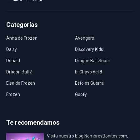
Categorías
Anna de Frozen
Avengers
Daisy
Discovery Kids
Donald
Dragon Ball Super
Dragon Ball Z
El Chavo del 8
Elsa de Frozen
Esto es Guerra
Frozen
Goofy
Harley Quinn
Hawaii
Hombre Araña
Jurassic World
Te recomendamos
La Casa de Papel
LadyBug
Visita nuestro blog NombresBonitos.com,
Los Minions
Los Vengadores