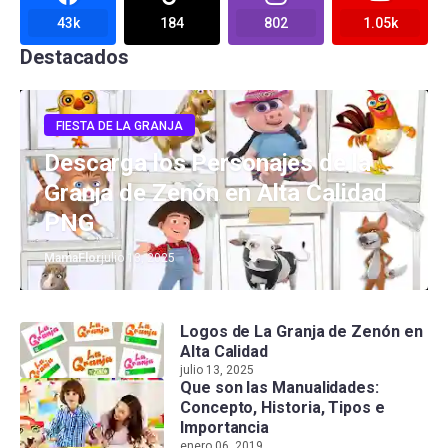
43k
184
802
1.05k
Destacados
FIESTA DE LA GRANJA
Descarga los Personajes de la
Granja de Zenón en Alta Calidad
PNG
MamaFlor
julio 13, 2025
Logos de La Granja de Zenón en
Alta Calidad
julio 13, 2025
Que son las Manualidades:
Concepto, Historia, Tipos e
Importancia
enero 06, 2019