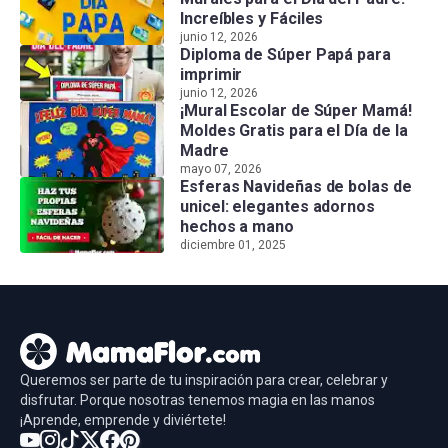
Increíbles y Fáciles
junio 12, 2026
Diploma de Súper Papá para
imprimir
junio 12, 2026
¡Mural Escolar de Súper Mamá!
Moldes Gratis para el Día de la
Madre
mayo 07, 2026
Esferas Navideñas de bolas de
unicel: elegantes adornos
hechos a mano
diciembre 01, 2025
Queremos ser parte de tu inspiración para crear, celebrar y
disfrutar. Porque nosotras tenemos magia en las manos
¡Aprende, emprende y diviértete!