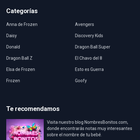
Categorías
Anna de Frozen
Avengers
Daisy
Discovery Kids
Donald
Dragon Ball Super
Dragon Ball Z
El Chavo del 8
Elsa de Frozen
Esto es Guerra
Frozen
Goofy
Harley Quinn
Hawaii
Hombre Araña
Jurassic World
Te recomendamos
La Casa de Papel
LadyBug
Visita nuestro blog NombresBonitos.com,
Los Minions
Los Vengadores
donde encontrarás notas muy interesantes
sobre el nombre de tu bebé.
Mario Bros
Mi Villano Favorito