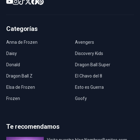
Categorías
Anna de Frozen
Avengers
Daisy
Discovery Kids
Donald
Dragon Ball Super
Dragon Ball Z
El Chavo del 8
Elsa de Frozen
Esto es Guerra
Frozen
Goofy
Harley Quinn
Hawaii
Hombre Araña
Jurassic World
Te recomendamos
La Casa de Papel
LadyBug