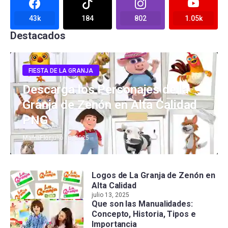
43k
184
802
1.05k
Destacados
FIESTA DE LA GRANJA
Descarga los Personajes de la
Granja de Zenón en Alta Calidad
PNG
MamaFlor
julio 13, 2025
Logos de La Granja de Zenón en
Alta Calidad
julio 13, 2025
Que son las Manualidades:
Concepto, Historia, Tipos e
Importancia