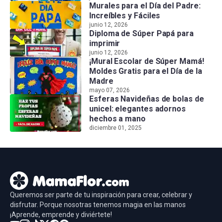
Murales para el Día del Padre:
Increíbles y Fáciles
junio 12, 2026
Diploma de Súper Papá para
imprimir
junio 12, 2026
¡Mural Escolar de Súper Mamá!
Moldes Gratis para el Día de la
Madre
mayo 07, 2026
Esferas Navideñas de bolas de
unicel: elegantes adornos
hechos a mano
diciembre 01, 2025
Queremos ser parte de tu inspiración para crear, celebrar y
disfrutar. Porque nosotras tenemos magia en las manos
¡Aprende, emprende y diviértete!