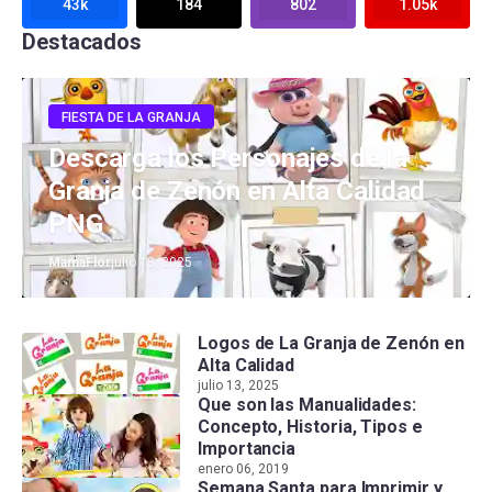
43k
184
802
1.05k
Destacados
FIESTA DE LA GRANJA
Descarga los Personajes de la
Granja de Zenón en Alta Calidad
PNG
MamaFlor
julio 13, 2025
Logos de La Granja de Zenón en
Alta Calidad
julio 13, 2025
Que son las Manualidades:
Concepto, Historia, Tipos e
Importancia
enero 06, 2019
Semana Santa para Imprimir y