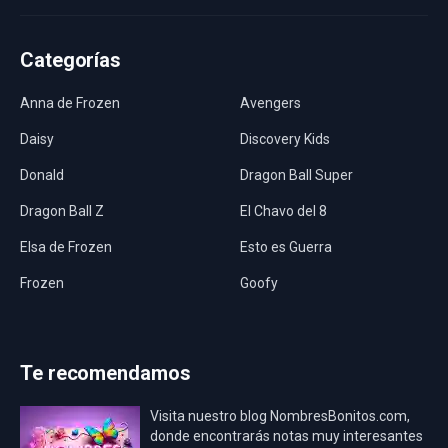
Categorías
Anna de Frozen
Avengers
Daisy
Discovery Kids
Donald
Dragon Ball Super
Dragon Ball Z
El Chavo del 8
Elsa de Frozen
Esto es Guerra
Frozen
Goofy
Harley Quinn
Hawaii
Hombre Araña
Jurassic World
Te recomendamos
La Casa de Papel
LadyBug
Visita nuestro blog NombresBonitos.com,
Los Minions
Los Vengadores
donde encontrarás notas muy interesantes