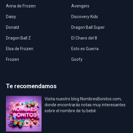
Anna de Frozen
Avengers
Daisy
Discovery Kids
Donald
Dragon Ball Super
Dragon Ball Z
El Chavo del 8
Elsa de Frozen
Esto es Guerra
Frozen
Goofy
Harley Quinn
Hawaii
Hombre Araña
Jurassic World
Te recomendamos
La Casa de Papel
LadyBug
Visita nuestro blog NombresBonitos.com,
Los Minions
Los Vengadores
donde encontrarás notas muy interesantes
sobre el nombre de tu bebé.
Mario Bros
Mi Villano Favorito
Mickey Mouse
Mickey Mouse Rey