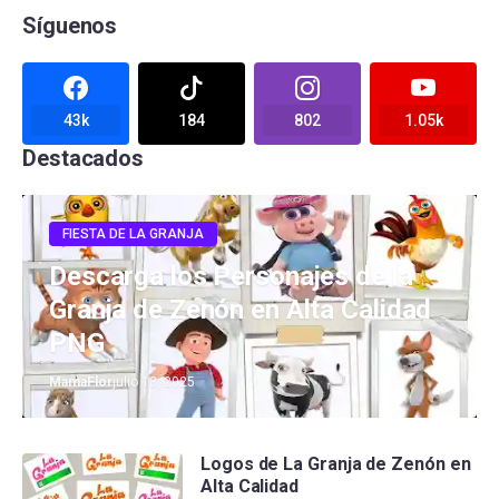
Síguenos
43k
184
802
1.05k
Destacados
FIESTA DE LA GRANJA
Descarga los Personajes de la
Granja de Zenón en Alta Calidad
PNG
MamaFlor
julio 13, 2025
Logos de La Granja de Zenón en
Alta Calidad