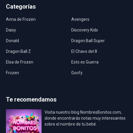
Categorías
Anna de Frozen
Avengers
Daisy
Discovery Kids
Donald
Dragon Ball Super
Dragon Ball Z
El Chavo del 8
Elsa de Frozen
Esto es Guerra
Frozen
Goofy
Harley Quinn
Hawaii
Hombre Araña
Jurassic World
Te recomendamos
La Casa de Papel
LadyBug
Visita nuestro blog NombresBonitos.com,
Los Minions
Los Vengadores
donde encontrarás notas muy interesantes
sobre el nombre de tu bebé.
Mario Bros
Mi Villano Favorito