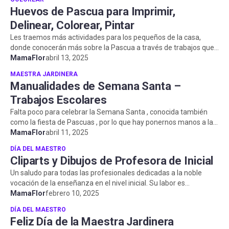
Huevos de Pascua para Imprimir,
Delinear, Colorear, Pintar
Les traemos más actividades para los pequeños de la casa,
donde conocerán más sobre la Pascua a través de trabajos que
incentivan el arte,...
MamaFlor
abril 13, 2025
MAESTRA JARDINERA
Manualidades de Semana Santa –
Trabajos Escolares
Falta poco para celebrar la Semana Santa , conocida también
como la fiesta de Pascuas , por lo que hay ponernos manos a la
obra para reali...
MamaFlor
abril 11, 2025
DÍA DEL MAESTRO
Cliparts y Dibujos de Profesora de Inicial
Un saludo para todas las profesionales dedicadas a la noble
vocación de la enseñanza en el nivel inicial. Su labor es
fundamental en la fo...
MamaFlor
febrero 10, 2025
DÍA DEL MAESTRO
Feliz Día de la Maestra Jardinera