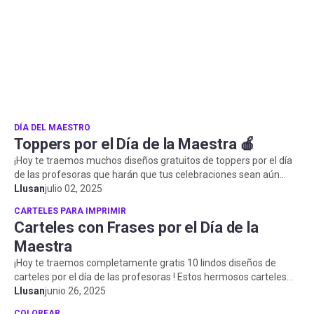
DÍA DEL MAESTRO
Toppers por el Día de la Maestra 🍎
¡Hoy te traemos muchos diseños gratuitos de toppers por el día
de las profesoras que harán que tus celebraciones sean aún
más especiales!...
Llusan
julio 02, 2025
CARTELES PARA IMPRIMIR
Carteles con Frases por el Día de la
Maestra
¡Hoy te traemos completamente gratis 10 lindos diseños de
carteles por el día de las profesoras ! Estos hermosos carteles
con frases para ...
Llusan
junio 26, 2025
COLOREAR