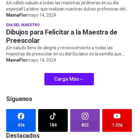
¡Un cálido saludo a todas las maestras jardineras en su día
especial! La labor que realizan nuestras dulces profesoras del
nivel inicial e...
MamaFlor
mayo 14, 2024
DÍA DEL MAESTRO
Dibujos para Felicitar a la Maestra de
Preescolar
¡Un saludo lleno de alegría y reconocimiento a todas las
maestras de preescolar en su día! Su labor es la semilla que
nutre el futuro de n...
MamaFlor
mayo 14, 2024
Carga Más
Síguenos
43k
184
802
1.05k
Destacados