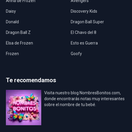
Anna de Frozen
Avengers
Daisy
Discovery Kids
Donald
Dragon Ball Super
Dragon Ball Z
El Chavo del 8
Elsa de Frozen
Esto es Guerra
Frozen
Goofy
Harley Quinn
Hawaii
Hombre Araña
Jurassic World
Te recomendamos
La Casa de Papel
LadyBug
Visita nuestro blog NombresBonitos.com,
Los Minions
Los Vengadores
donde encontrarás notas muy interesantes
sobre el nombre de tu bebé.
Mario Bros
Mi Villano Favorito
Mickey Mouse
Mickey Mouse Rey
Osito Aviador
Oso Bebé