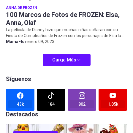
ANNA DE FROZEN
100 Marcos de Fotos de FROZEN: Elsa,
Anna, Olaf
La película de Disney hizo que muchas niñas soñaran con su
Fiesta de Cumpleaños de Frozen con los personajes de Elsa la
reina de las nieve...
MamaFlor
enero 09, 2023
Carga Más
Síguenos
43k
184
802
1.05k
Destacados