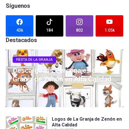
Síguenos
43k
184
802
1.05k
Destacados
FIESTA DE LA GRANJA
Descarga los Personajes de la
Granja de Zenón en Alta Calidad
PNG
MamaFlor
julio 13, 2025
Logos de La Granja de Zenón en
Alta Calidad