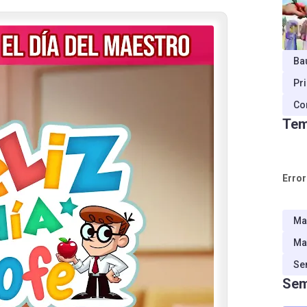
Ba
Pr
Co
Tem
Error
Ma
Ma
Se
Sem