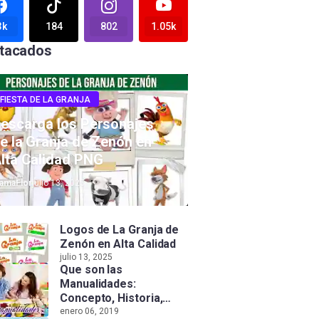
3k
184
802
1.05k
tacados
FIESTA DE LA GRANJA
escarga los Personajes
e la Granja de Zenón en
lta Calidad PNG
amaFlor
julio 13, 2025
Logos de La Granja de
Zenón en Alta Calidad
julio 13, 2025
Que son las
Manualidades:
Concepto, Historia,
Tipos e Importancia
enero 06, 2019