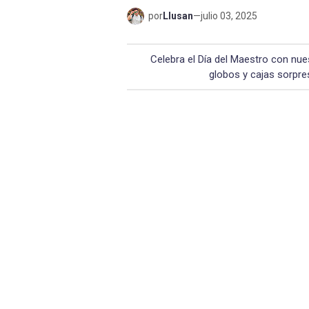
por
Llusan
—
julio 03, 2025
Celebra el Día del Maestro con nues
globos y cajas sorpre