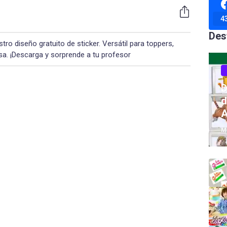
4
Des
tro diseño gratuito de sticker. Versátil para toppers,
sa. ¡Descarga y sorprende a tu profesor
D
d
A
M