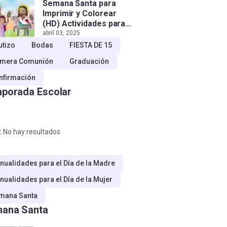
Semana Santa para
Imprimir y Colorear
(HD) Actividades para
Niños!
abril 03, 2025
utizo
Bodas
FIESTA DE 15
imera Comunión
Graduación
nfirmación
porada Escolar
:
No hay resultados
nualidades para el Día de la Madre
nualidades para el Día de la Mujer
mana Santa
ana Santa