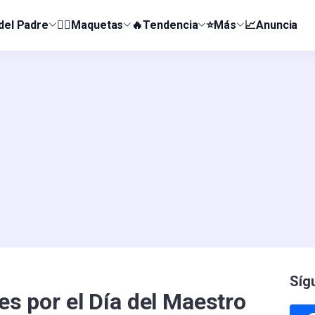
 del Padre
👰‍♀️Maquetas
🔥Tendencia
⭐Más
📈Anuncia
Síg
les por el Día del Maestro