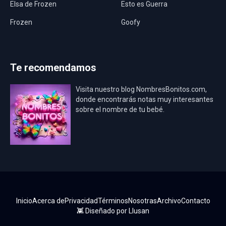
Elsa de Frozen
Esto es Guerra
Frozen
Goofy
Harley Quinn
Hawaii
Hombre Araña
Jurassic World
Te recomendamos
La Casa de Papel
LadyBug
Visita nuestro blog NombresBonitos.com,
Los Minions
Los Vengadores
donde encontrarás notas muy interesantes
sobre el nombre de tu bebé.
Mario Bros
Mi Villano Favorito
Mickey Mouse
Mickey Mouse Rey
Osito Aviador
Oso Bebé
Oso Marinero
Oso Rey
Paw Patrol
Peppa Pig
Inicio
Acerca de
Privacidad
Términos
Nosotras
Archivo
Contacto
Pokémon
Pokémon Go
👾 Diseñado por
Llusan
Princesa Sofía
Real Madrid