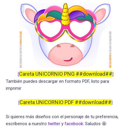
Careta UNICORNIO PNG ##download##
[
]
También puedes descargar en formato PDF, listo para
imprimir
Careta UNICORNIO PDF ##download##
[
]
Si quieres más diseños con el personaje de tu preferencia,
escríbenos a nuestro
twitter
y
facebook
. Saludos 🤩