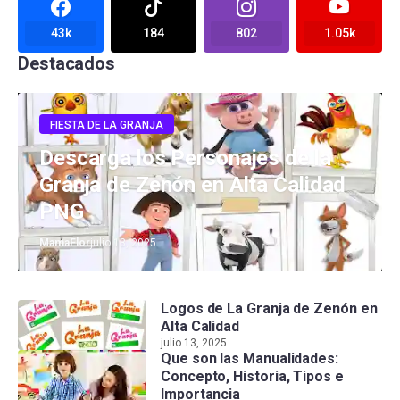
43k
184
802
1.05k
Destacados
FIESTA DE LA GRANJA
Descarga los Personajes de la
Granja de Zenón en Alta Calidad
PNG
MamaFlor
julio 13, 2025
Logos de La Granja de Zenón en
Alta Calidad
julio 13, 2025
Que son las Manualidades:
Concepto, Historia, Tipos e
Importancia