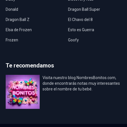
Donald
Dragon Ball Super
Dragon Ball Z
El Chavo del 8
Elsa de Frozen
Esto es Guerra
Frozen
Goofy
Harley Quinn
Hawaii
Hombre Araña
Jurassic World
Te recomendamos
La Casa de Papel
LadyBug
Visita nuestro blog NombresBonitos.com,
Los Minions
Los Vengadores
donde encontrarás notas muy interesantes
sobre el nombre de tu bebé.
Mario Bros
Mi Villano Favorito
Mickey Mouse
Mickey Mouse Rey
Osito Aviador
Oso Bebé
Oso Marinero
Oso Rey