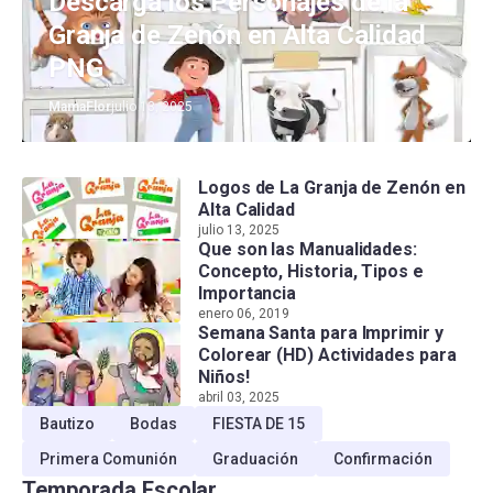
Descarga los Personajes de la
Granja de Zenón en Alta Calidad
PNG
MamaFlor
julio 13, 2025
Logos de La Granja de Zenón en
Alta Calidad
julio 13, 2025
Que son las Manualidades:
Concepto, Historia, Tipos e
Importancia
enero 06, 2019
Semana Santa para Imprimir y
Colorear (HD) Actividades para
Niños!
abril 03, 2025
Bautizo
Bodas
FIESTA DE 15
Primera Comunión
Graduación
Confirmación
Temporada Escolar