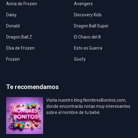
Anna de Frozen
Avengers
Daisy
Discovery Kids
Donald
Dragon Ball Super
Dragon Ball Z
El Chavo del 8
Elsa de Frozen
Esto es Guerra
Frozen
Goofy
Harley Quinn
Hawaii
Hombre Araña
Jurassic World
Te recomendamos
La Casa de Papel
LadyBug
Visita nuestro blog NombresBonitos.com,
Los Minions
Los Vengadores
donde encontrarás notas muy interesantes
sobre el nombre de tu bebé.
Mario Bros
Mi Villano Favorito
Mickey Mouse
Mickey Mouse Rey
Osito Aviador
Oso Bebé