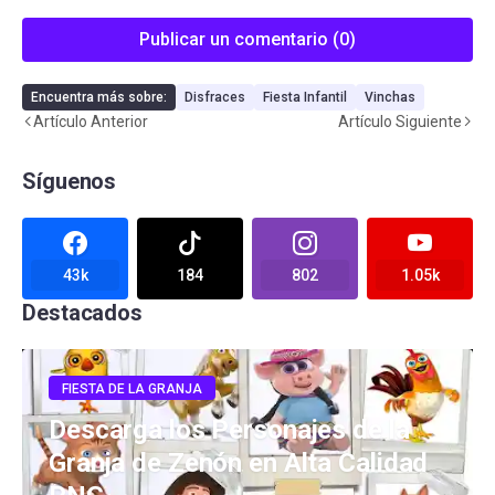
Publicar un comentario (0)
Encuentra más sobre:
Disfraces
Fiesta Infantil
Vinchas
Artículo Anterior
Artículo Siguiente
Síguenos
43k
184
802
1.05k
Destacados
FIESTA DE LA GRANJA
Descarga los Personajes de la
Granja de Zenón en Alta Calidad