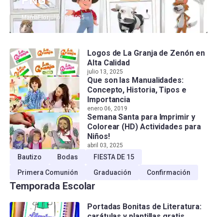
PNG
MamaFlor
julio 13, 2025
Logos de La Granja de Zenón en
Alta Calidad
julio 13, 2025
Que son las Manualidades:
Concepto, Historia, Tipos e
Importancia
enero 06, 2019
Semana Santa para Imprimir y
Colorear (HD) Actividades para
Niños!
abril 03, 2025
Bautizo
Bodas
FIESTA DE 15
Primera Comunión
Graduación
Confirmación
Temporada Escolar
Portadas Bonitas de Literatura:
carátulas y plantillas gratis