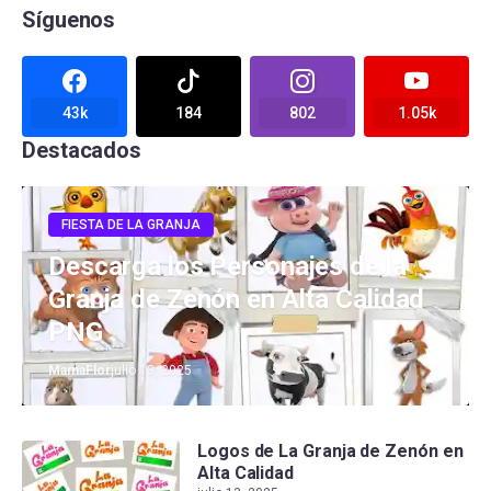
Síguenos
43k
184
802
1.05k
Destacados
FIESTA DE LA GRANJA
Descarga los Personajes de la
Granja de Zenón en Alta Calidad
PNG
MamaFlor
julio 13, 2025
Logos de La Granja de Zenón en
Alta Calidad