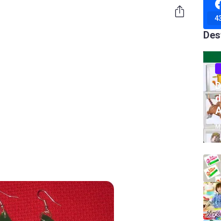
1
4
Des
D
d
A
M