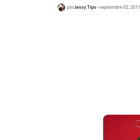
por
Jessy Tips
—
septiembre 02, 201