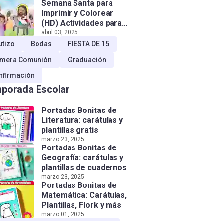
Semana Santa para
Imprimir y Colorear
(HD) Actividades para
Niños!
abril 03, 2025
utizo
Bodas
FIESTA DE 15
imera Comunión
Graduación
nfirmación
porada Escolar
Portadas Bonitas de
Literatura: carátulas y
plantillas gratis
marzo 23, 2025
Portadas Bonitas de
Geografía: carátulas y
plantillas de cuadernos
marzo 23, 2025
Portadas Bonitas de
Matemática: Carátulas,
Plantillas, Flork y más
marzo 01, 2025