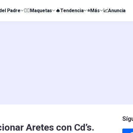
 del Padre
👰‍♀️Maquetas
🔥Tendencia
⭐Más
📈Anuncia
Síg
ionar Aretes con Cd’s.