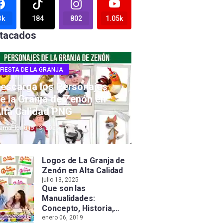
3k
184
802
1.05k
tacados
FIESTA DE LA GRANJA
escarga los Personajes
e la Granja de Zenón en
lta Calidad PNG
amaFlor
julio 13, 2025
Logos de La Granja de
Zenón en Alta Calidad
julio 13, 2025
Que son las
Manualidades:
Concepto, Historia,
Tipos e Importancia
enero 06, 2019