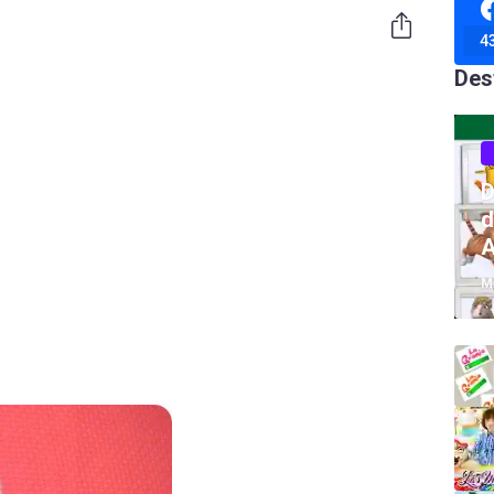
4
Des
D
d
A
M