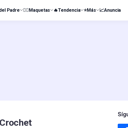
 del Padre
👰‍♀️Maquetas
🔥Tendencia
⭐Más
📈Anuncia
Síg
 Crochet