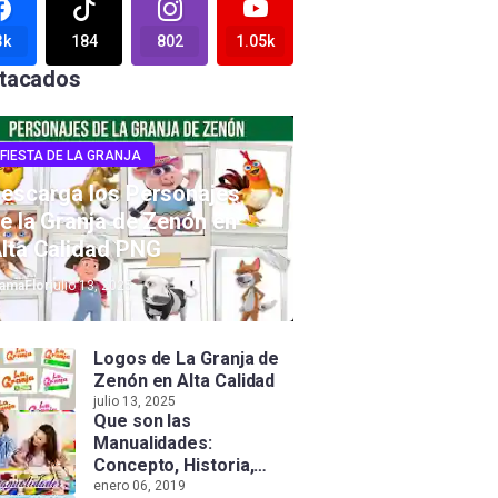
3k
184
802
1.05k
tacados
FIESTA DE LA GRANJA
escarga los Personajes
e la Granja de Zenón en
lta Calidad PNG
amaFlor
julio 13, 2025
Logos de La Granja de
Zenón en Alta Calidad
julio 13, 2025
Que son las
Manualidades:
Concepto, Historia,
Tipos e Importancia
enero 06, 2019