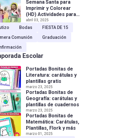
Semana Santa para
Imprimir y Colorear
(HD) Actividades para
Niños!
abril 03, 2025
utizo
Bodas
FIESTA DE 15
imera Comunión
Graduación
nfirmación
porada Escolar
Portadas Bonitas de
Literatura: carátulas y
plantillas gratis
marzo 23, 2025
Portadas Bonitas de
Geografía: carátulas y
plantillas de cuadernos
marzo 23, 2025
Portadas Bonitas de
Matemática: Carátulas,
Plantillas, Flork y más
marzo 01, 2025