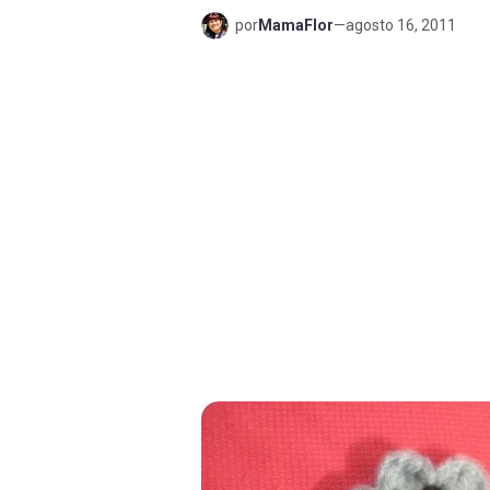
por
MamaFlor
—
agosto 16, 2011