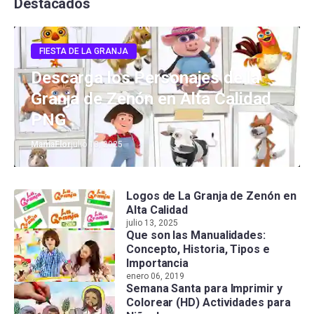
Destacados
FIESTA DE LA GRANJA
Descarga los Personajes de la
Granja de Zenón en Alta Calidad
PNG
MamaFlor
julio 13, 2025
Logos de La Granja de Zenón en
Alta Calidad
julio 13, 2025
Que son las Manualidades:
Concepto, Historia, Tipos e
Importancia
enero 06, 2019
Semana Santa para Imprimir y
Colorear (HD) Actividades para