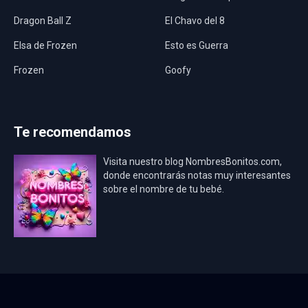
Dragon Ball Z
El Chavo del 8
Elsa de Frozen
Esto es Guerra
Frozen
Goofy
Harley Quinn
Hawaii
Hombre Araña
Jurassic World
Te recomendamos
La Casa de Papel
LadyBug
Visita nuestro blog NombresBonitos.com,
Los Minions
Los Vengadores
donde encontrarás notas muy interesantes
sobre el nombre de tu bebé.
Mario Bros
Mi Villano Favorito
Mickey Mouse
Mickey Mouse Rey
Osito Aviador
Oso Bebé
Oso Marinero
Oso Rey
Paw Patrol
Peppa Pig