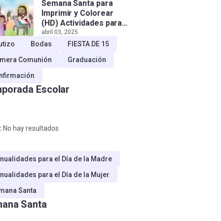
Semana Santa para
Imprimir y Colorear
(HD) Actividades para
Niños!
abril 03, 2025
utizo
Bodas
FIESTA DE 15
imera Comunión
Graduación
nfirmación
porada Escolar
:
No hay resultados
nualidades para el Día de la Madre
nualidades para el Día de la Mujer
mana Santa
ana Santa