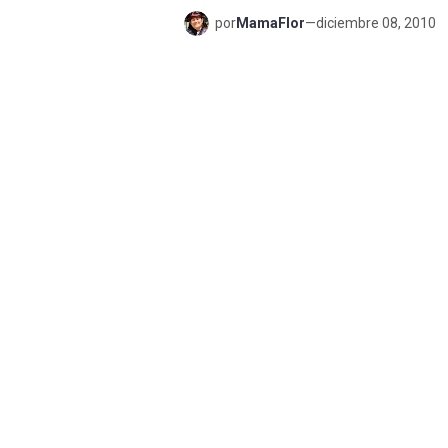
por
MamaFlor
—
diciembre 08, 2010