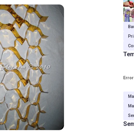
Ba
Pr
Co
Tem
Error
Ma
Ma
Se
Sem