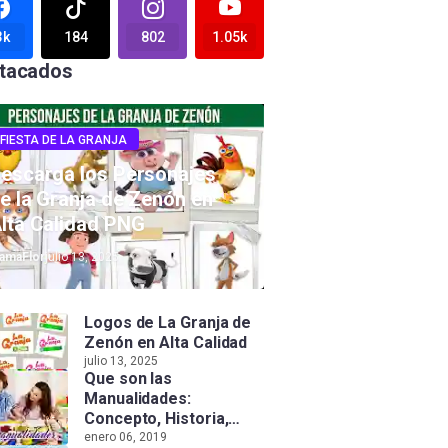
3k
184
802
1.05k
tacados
FIESTA DE LA GRANJA
escarga los Personajes
e la Granja de Zenón en
lta Calidad PNG
amaFlor
julio 13, 2025
Logos de La Granja de
Zenón en Alta Calidad
julio 13, 2025
Que son las
Manualidades:
Concepto, Historia,
Tipos e Importancia
enero 06, 2019