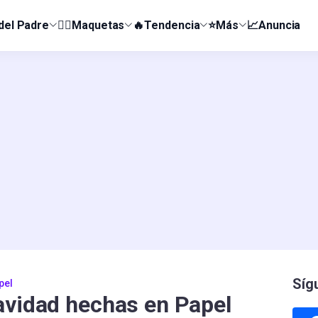
 del Padre
👰‍♀️Maquetas
🔥Tendencia
⭐Más
📈Anuncia
Síg
pel
avidad hechas en Papel