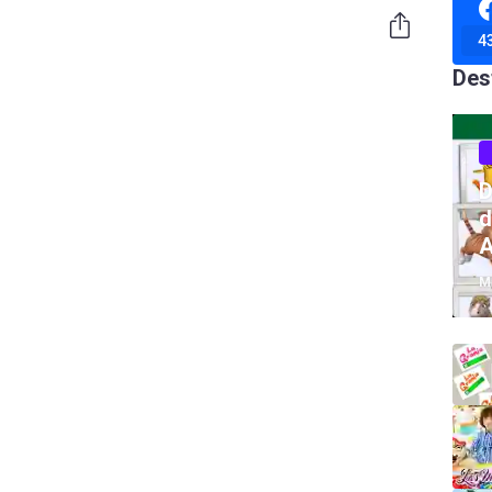
4
Des
D
d
A
M