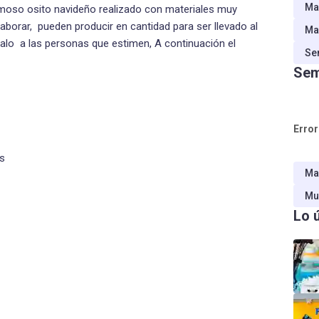
Ma
moso osito navideño realizado con materiales muy
aborar, pueden producir en cantidad para ser llevado al
Ma
lo a las personas que estimen, A continuación el
Se
Sem
Error
os
Ma
Mu
Lo 