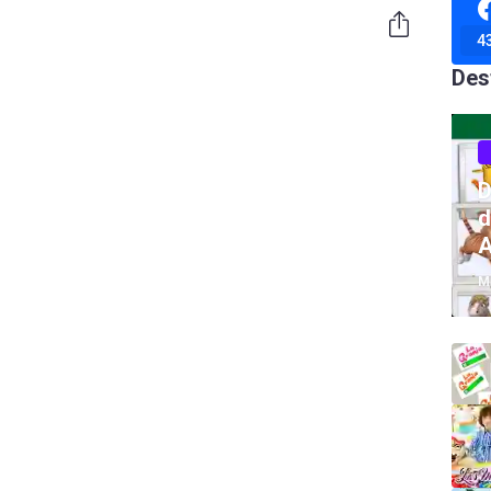
4
Des
D
d
A
M