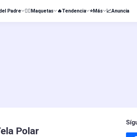
 del Padre
👰‍♀️Maquetas
🔥Tendencia
⭐Más
📈Anuncia
Síg
ela Polar