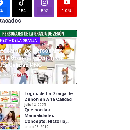
3k
184
802
1.05k
tacados
FIESTA DE LA GRANJA
escarga los Personajes
e la Granja de Zenón en
lta Calidad PNG
amaFlor
julio 13, 2025
Logos de La Granja de
Zenón en Alta Calidad
julio 13, 2025
Que son las
Manualidades:
Concepto, Historia,
Tipos e Importancia
enero 06, 2019