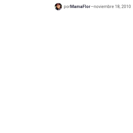
por
MamaFlor
—
noviembre 18, 2010