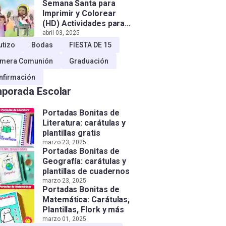
Semana Santa para
Imprimir y Colorear
(HD) Actividades para
Niños!
abril 03, 2025
utizo
Bodas
FIESTA DE 15
imera Comunión
Graduación
nfirmación
porada Escolar
Portadas Bonitas de
Literatura: carátulas y
plantillas gratis
marzo 23, 2025
Portadas Bonitas de
Geografía: carátulas y
plantillas de cuadernos
marzo 23, 2025
Portadas Bonitas de
Matemática: Carátulas,
Plantillas, Flork y más
marzo 01, 2025