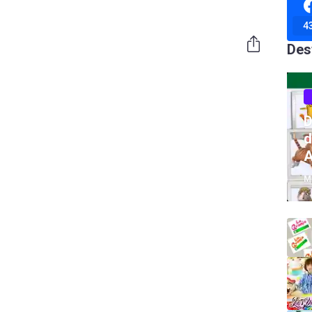
4
Des
D
d
A
M