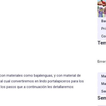
Ba
Pr
Co
Tem
Error
con materiales como bajalenguas, y con material de
Ma
al cual convertiremos en lindo portalapiceros para los
Ma
a los pasos que a continuación les detallaremos:
Se
Sem