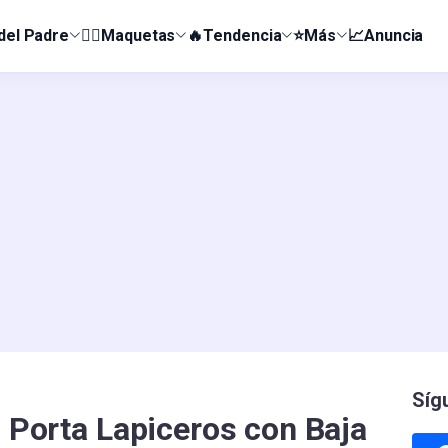
 del Padre
👰‍♀️Maquetas
🔥Tendencia
⭐Más
📈Anuncia
Síg
: Porta Lapiceros con Baja