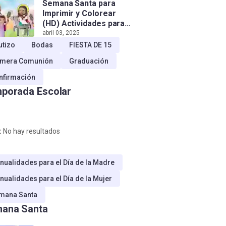
Semana Santa para
Imprimir y Colorear
(HD) Actividades para
Niños!
abril 03, 2025
utizo
Bodas
FIESTA DE 15
imera Comunión
Graduación
nfirmación
porada Escolar
:
No hay resultados
nualidades para el Día de la Madre
nualidades para el Día de la Mujer
mana Santa
ana Santa