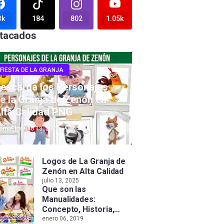
3k
184
802
1.05k
tacados
FIESTA DE LA GRANJA
escarga los Personajes
e la Granja de Zenón en
lta Calidad PNG
amaFlor
julio 13, 2025
Logos de La Granja de
Zenón en Alta Calidad
julio 13, 2025
Que son las
Manualidades:
Concepto, Historia,
Tipos e Importancia
enero 06, 2019