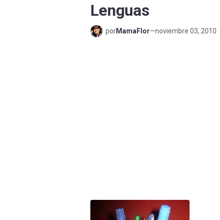
Lenguas
por
MamaFlor
—
noviembre 03, 2010