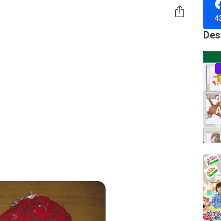
4
Des
D
d
A
M