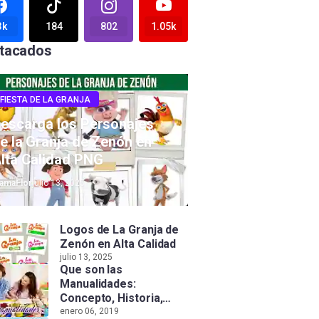
3k
184
802
1.05k
tacados
FIESTA DE LA GRANJA
escarga los Personajes
e la Granja de Zenón en
lta Calidad PNG
amaFlor
julio 13, 2025
Logos de La Granja de
Zenón en Alta Calidad
julio 13, 2025
Que son las
Manualidades:
Concepto, Historia,
Tipos e Importancia
enero 06, 2019