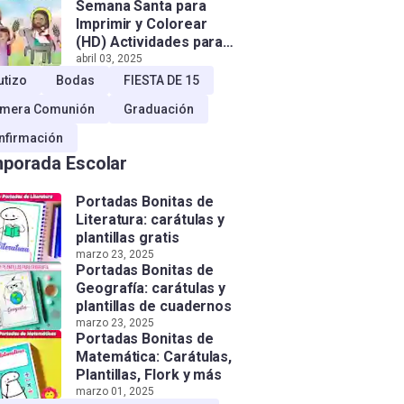
Semana Santa para
Imprimir y Colorear
(HD) Actividades para
Niños!
abril 03, 2025
utizo
Bodas
FIESTA DE 15
imera Comunión
Graduación
nfirmación
porada Escolar
Portadas Bonitas de
Literatura: carátulas y
plantillas gratis
marzo 23, 2025
Portadas Bonitas de
Geografía: carátulas y
plantillas de cuadernos
marzo 23, 2025
Portadas Bonitas de
Matemática: Carátulas,
Plantillas, Flork y más
marzo 01, 2025