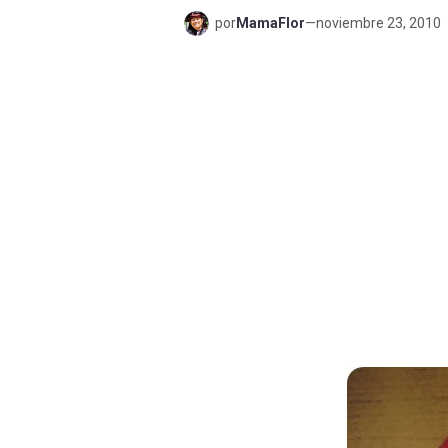
por
MamaFlor
—
noviembre 23, 2010