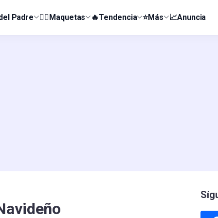
 del Padre
👰‍♀️Maquetas
🔥Tendencia
⭐Más
📈Anuncia
Síg
Navideño